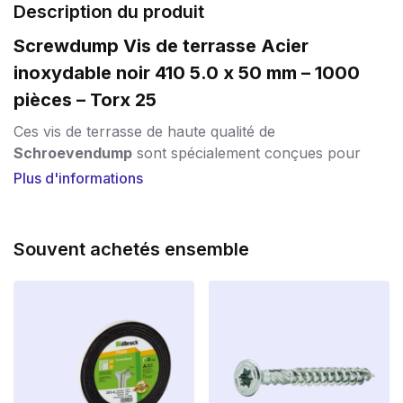
Description du produit
Screwdump Vis de terrasse Acier
inoxydable noir 410 5.0 x 50 mm – 1000
pièces – Torx 25
Ces vis de terrasse de haute qualité de
Schroevendump
sont spécialement conçues pour
fixer les planches de terrasse, les clôtures et les
Plus d'informations
revêtements muraux. La tête noire permet une finition
soignée et discrète, en particulier sur les bois foncés.
Souvent achetés ensemble
Caractéristiques principales :
Matériau :
Fabriqué en acier inoxydable trempé
(SS 410) pour une résistance et une durabilité
accrues.
Revêtement noir :
Le revêtement noir
(RAL9005) assure une finition propre et une
protection supplémentaire contre la corrosion.