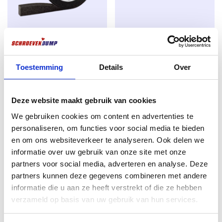
Forme de la tête :
Petite tête de lentille avec des
nervures de fraisage pour un beau fraisage sans
éclats.
Compriband illbruck TP610
Silvermate vis pour panneaux
20/3-6mm anthracite 8m
d’aggloméré à filetage fendu
Filet :
Filet partiel avec nervures sur la tige pour
4.0 x 40 TX-20 zingué 200
Toestemming
Details
Over
€
10,89
une prise optimale et une manipulation aisée.
pièces
excl. BTW:
€
9,00
€
6,26
Pointe de coupe :
Pointe acérée pour un
Rupture de stock
Deze website maakt gebruik van cookies
excl. BTW:
€
5,17
retournement sans effort et sans fendre le bois.
We gebruiken cookies om content en advertenties te
En stock
Entraînement :
l’engagement Torx empêche la
personaliseren, om functies voor social media te bieden
rotation et offre un contrôle maximal.
en om ons websiteverkeer te analyseren. Ook delen we
informatie over uw gebruik van onze site met onze
Applications :
partners voor social media, adverteren en analyse. Deze
Convient pour :
partners kunnen deze gegevens combineren met andere
informatie die u aan ze heeft verstrekt of die ze hebben
Planches de terrasse
verzameld op basis van uw gebruik van hun services.
Panneaux de clôture