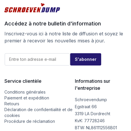
Accédez à notre bulletin d'information
Inscrivez-vous ici à notre liste de diffusion et soyez le
premier à recevoir les nouvelles mises à jour.
E
E
-
S'abonner
-
m
m
a
a
i
i
l
l
Service clientèle
Informations sur
E
*
-
l'entreprise
m
Conditions générales
a
Paiement et expédition
Schroevendump
i
Retours
l
Egstraat 66
Déclaration de confidentialité et de
E
3319 LA Dordrecht
cookies
-
KvK: 77728246
m
Procédure de réclamation
a
BTW: NL861112556B01
i