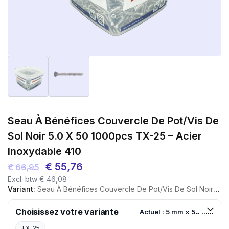
Seau À Bénéfices Couvercle De Pot/vis De
Sol Noir 5.0 X 50 1000pcs TX-25 – Acier
Inoxydable 410
Le
Le
€
55,76
€
66,95
Excl. btw
€
46,08
prix
prix
Variant:
Seau À Bénéfices Couvercle De Pot/vis De Sol Noir 5.0 X 50 1000pcs TX-25 - Acier Inoxydable 410
initial
actuel
était :
est :
Choisissez votre variante
Actuel : 5 mm × 50 mm
€ 66,95.
€ 55,76.
TX-25