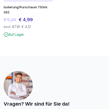
Isolierung/Purschaum 750ml
S92
Ursprünglicher
Aktueller
€
4,99
€
5,29
Preis
Preis
excl. BTW:
€
4,12
war:
ist:
Auf Lager
€ 5,29
€ 4,99.
Vragen? Wir sind für Sie da!