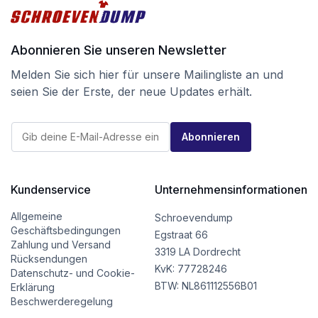
Abonnieren Sie unseren Newsletter
Melden Sie sich hier für unsere Mailingliste an und
seien Sie der Erste, der neue Updates erhält.
E
E
-
Abonnieren
-
M
M
a
a
i
i
l
l
Kundenservice
Unternehmensinformationen
E
*
-
M
Allgemeine
Schroevendump
a
Geschäftsbedingungen
Egstraat 66
i
Zahlung und Versand
l
3319 LA Dordrecht
Rücksendungen
E
KvK: 77728246
Datenschutz- und Cookie-
-
BTW: NL861112556B01
M
Erklärung
a
Beschwerderegelung
i