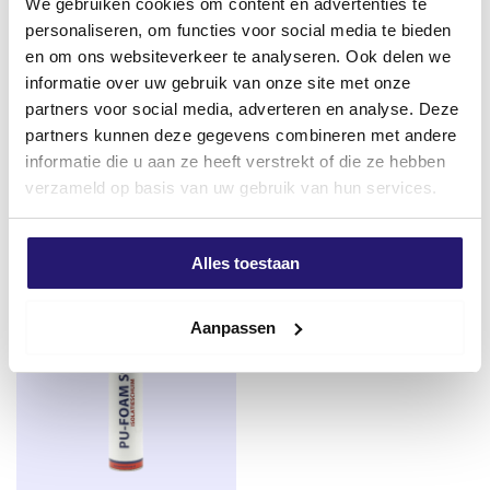
We gebruiken cookies om content en advertenties te
personaliseren, om functies voor social media te bieden
en om ons websiteverkeer te analyseren. Ook delen we
informatie over uw gebruik van onze site met onze
illbruck PU-Schaum FM310
Alu-Band 50mm x 50m – Für
partners voor social media, adverteren en analyse. Deze
Standardqualität 750ml
Isolierung und Luftkanäle
partners kunnen deze gegevens combineren met andere
Ursprünglicher
Aktueller
€
7,99
€
4,45
€
5,75
informatie die u aan ze heeft verstrekt of die ze hebben
Preis
Preis
verzameld op basis van uw gebruik van hun services.
excl. BTW:
€
6,60
excl. BTW:
€
3,68
war:
ist:
Auf Lager
Auf Lager
€ 5,75
€ 4,45.
Alles toestaan
Aanpassen