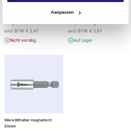
Stichsägeblatt Barracuda
professional Hochklebende
Stepdrill Bi-Metal 225 mm – Holz
Dichtungsmasse G70 weiß
Aanpassen
& Metall – Heavy-Duty
290ml
Ursprünglicher
Aktueller
€
2,99
€
4,80
€
5,50
Preis
Preis
excl. BTW:
€
2,47
excl. BTW:
€
3,97
war:
ist:
Nicht vorrätig
Auf Lager
€ 5,50
€ 4,80.
Wera Bithalter magnetisch
50mm