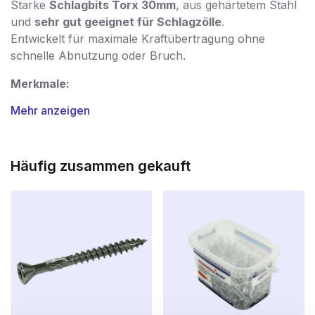
Starke
Schlagbits Torx 30mm
, aus gehärtetem Stahl
und
sehr gut geeignet für Schlagzölle
.
Entwickelt für maximale Kraftübertragung ohne
schnelle Abnutzung oder Bruch.
Merkmale:
Mehr anzeigen
Länge:
30mm
Typ:
Torx (T10 bis T40)
Häufig zusammen gekauft
Hergestellt aus
hochwertigem Schlagstahl
Sehr gut geeignet für Schlagwalzen und
Schlagschrauber
Perfekter Sitz
im Schraubenkopf
Für den professionellen und intensiven Gebrauch
Anwendung:
Ideal für Montage, Holzbau und Metallarbeiten, bei