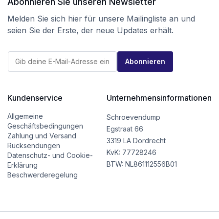
Abonnieren Sie unseren Newsletter
Melden Sie sich hier für unsere Mailingliste an und
seien Sie der Erste, der neue Updates erhält.
*
E
E
Abonnieren
-
-
M
M
a
a
i
i
l
Kundenservice
Unternehmensinformationen
l
*
E
-
Allgemeine
Schroevendump
M
Geschäftsbedingungen
Egstraat 66
a
Zahlung und Versand
i
3319 LA Dordrecht
Rücksendungen
l
KvK: 77728246
Datenschutz- und Cookie-
BTW: NL861112556B01
Erklärung
Beschwerderegelung