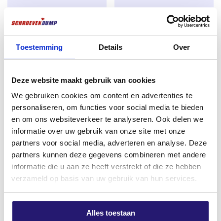
denen Stärke und Haltbarkeit wichtig sind.
Schraubendreher
Isolierschrauben 4.8×160 TX-
Terrassenschrauben Edelstahl
25 600 Stück Holz/Stahl
410 5.0 x 60 200St. TX-25
Toestemming
Details
€
145,30
Over
€
14,62
excl. BTW:
€
120,08
excl. BTW:
€
12,08
Noch 2 auf Lager
Deze website maakt gebruik van cookies
Auf Lager
We gebruiken cookies om content en advertenties te
personaliseren, om functies voor social media te bieden
en om ons websiteverkeer te analyseren. Ook delen we
informatie over uw gebruik van onze site met onze
partners voor social media, adverteren en analyse. Deze
partners kunnen deze gegevens combineren met andere
informatie die u aan ze heeft verstrekt of die ze hebben
verzameld op basis van uw gebruik van hun services.
Alles toestaan