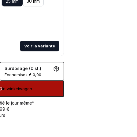
25 mm
30 mm
Voir la variante
Surdosage (0 st.)
Économisez
€
0,00
In winkelwagen
ié le jour même*
 99 €
urs