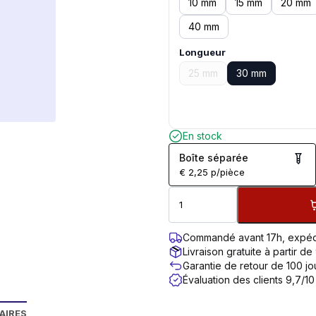
10 mm
15 mm
20 mm
40 mm
Longueur
25 mm
30 mm
En stock
Boîte séparée
€
2,25
p/pièce
Commandé avant 17h, expéd
Livraison gratuite à partir de
Garantie de retour de 100 jo
Évaluation des clients 9,7/10
AIRES