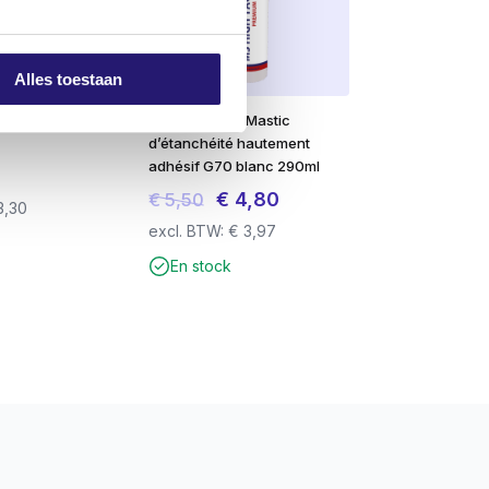
 sont importantes.
Alles toestaan
 magnétique
Professionnel Mastic
d’étanchéité hautement
adhésif G70 blanc 290ml
Le
Le
€
4,80
€
5,50
3,30
prix
prix
excl. BTW:
€
3,97
initial
actuel
En stock
était :
est :
€ 5,50.
€ 4,80.