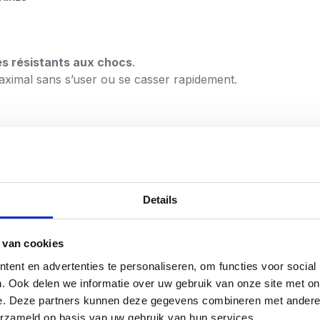
ès résistants aux chocs
.
ximal sans s’user ou se casser rapidement.
 qualité
Details
x à percussion et aux visseuses à percussion
 van cookies
e la vis
ent en advertenties te personaliseren, om functies voor social
sif
. Ook delen we informatie over uw gebruik van onze site met on
e. Deze partners kunnen deze gegevens combineren met andere i
erzameld op basis van uw gebruik van hun services.