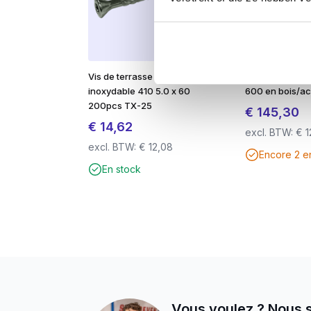
Idéal pour l’assemblage, la construction en 
Vis de terrasse en acier
Vis d’isolation
inoxydable 410 5.0 x 60
600 en bois/ac
200pcs TX-25
€
145,30
€
14,62
excl. BTW:
€
1
excl. BTW:
€
12,08
Encore 2 e
En stock
Vous voulez ? Nous 