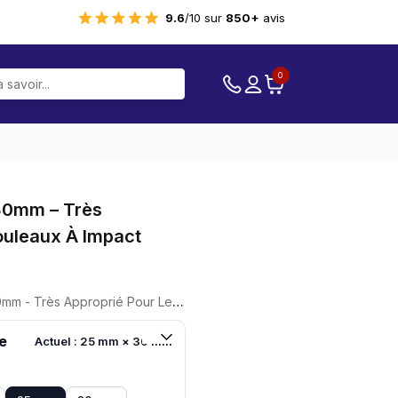
9.6
/10 sur
850+
avis
0
 30mm – Très
ouleaux À Impact
ès Approprié Pour Les Rouleaux À Impact
e
Actuel : 25 mm × 30 mm