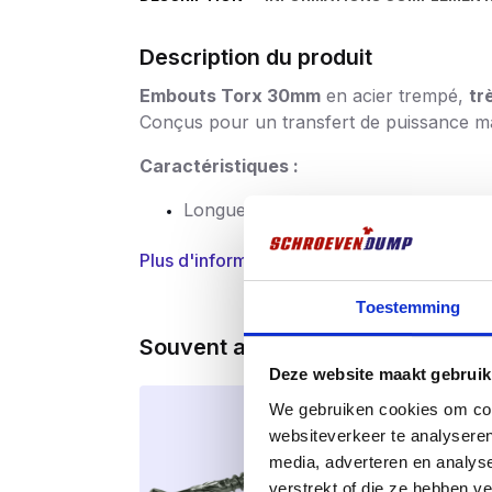
Description du produit
Embouts Torx 30mm
en acier trempé,
tr
Conçus pour un transfert de puissance ma
Caractéristiques :
Longueur :
30 mm
Type :
Torx (T10 à T40
)
Plus d'informations
Fabriqué en
acier à chocs de haute
Toestemming
Convient parfaitement aux rouleau
Souvent achetés ensemble
Deze website maakt gebruik
S’insère parfaitement
dans la tête d
We gebruiken cookies om cont
Pour un usage professionnel et inten
websiteverkeer te analyseren
media, adverteren en analys
Application :
verstrekt of die ze hebben v