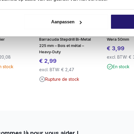
bois et le travail du métal où la résistance et la durabilité
Aanpassen
 4.8×160 TX-25
Lame de scie à guichet
Porte-embout
ier
Barracuda Stepdrill Bi-Metal
Wera 50mm
225 mm – Bois et métal –
€
3,99
Heavy-Duty
20,08
excl. BTW:
€
€
2,99
n stock
En stock
excl. BTW:
€
2,47
Rupture de stock
sommes là pour vous aider !