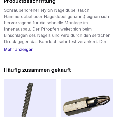
Produktbeschriftung
Schraubendreher Nylon Nageldübel (auch
Hammerdübel oder Nageldübel genannt) eignen sich
hervorragend für die schnelle Montage im
Innenausbau. Der Pfropfen weitet sich beim
Einschlagen des Nagels und wird durch den seitlichen
Druck gegen das Bohrloch sehr fest verankert. Der
PZ-Bit-Anschluss am Kopf ermöglicht ein zusätzliches
Mehr anzeigen
Anziehen des Nagels für eine optimale Befestigung.
Die Nageldübel von Screwdump sind aus griffigem
Nylon gefertigt und in Längen von 40 bis 160 mm
Häufig zusammen gekauft
erhältlich. Für die Befestigung von Sockelleisten,
Schienen, Latten oder Dielen auf Stein, Böden und
Decken verwenden Sie die Nageldübel von
Screwdump!