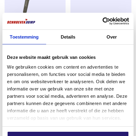
REX SDS-plus QX4 Betonbohrer
Schraubenkopf PZ-3 25mm
8.0 x 260mm – 4-Schneider –
Stahl
Für Beton & Stein – Arbeitslänge
Toestemming
Details
Over
€
0,55
200mm
excl. BTW:
€
0,45
€
8,09
Deze website maakt gebruik van cookies
Auf Lager
excl. BTW:
€
6,69
We gebruiken cookies om content en advertenties te
Auf Lager
personaliseren, om functies voor social media te bieden
en om ons websiteverkeer te analyseren. Ook delen we
informatie over uw gebruik van onze site met onze
partners voor social media, adverteren en analyse. Deze
partners kunnen deze gegevens combineren met andere
informatie die u aan ze heeft verstrekt of die ze hebben
verzameld op basis van uw gebruik van hun services.