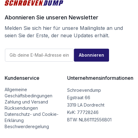
Abonnieren Sie unseren Newsletter
Melden Sie sich hier für unsere Mailingliste an und
seien Sie der Erste, der neue Updates erhält.
E
E
-
Abonnieren
-
M
M
a
a
i
i
l
l
Kundenservice
Unternehmensinformationen
*
*
*
Allgemeine
Schroevendump
Geschäftsbedingungen
Egstraat 66
Zahlung und Versand
3319 LA Dordrecht
Rücksendungen
KvK: 77728246
Datenschutz- und Cookie-
BTW: NL861112556B01
Erklärung
Beschwerderegelung