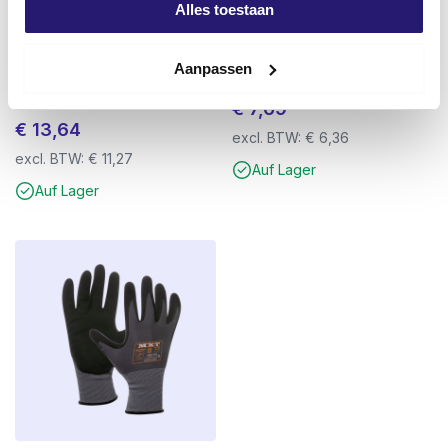
Alles toestaan
Schraubendreher
Spachtelplatten 3mm schwarz
Aanpassen
Rahmenschrauben 7.5 x 102
192 Stück Kunststoffbehälter
Flachkopf TX-30 75 Stück
€
7,69
€
13,64
excl. BTW:
€
6,36
excl. BTW:
€
11,27
Auf Lager
Auf Lager