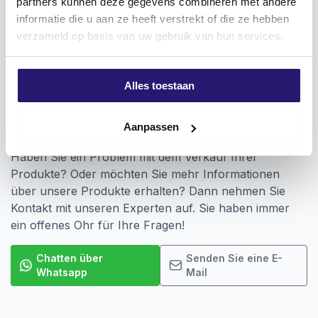
partners kunnen deze gegevens combineren met andere
informatie die u aan ze heeft verstrekt of die ze hebben
Anwendung
verzameld op basis van uw gebruik van hun services.
Einschrauben von Befestigungselementen, die eine
Kreuzschlitzverbindung haben
Alles toestaan
Aanpassen
Vragen? Wir sind für Sie da!
Haben Sie ein Problem mit dem Verkauf Ihrer
Produkte? Oder möchten Sie mehr Informationen
über unsere Produkte erhalten? Dann nehmen Sie
Kontakt mit unseren Experten auf. Sie haben immer
ein offenes Ohr für Ihre Fragen!
Chatten über
Senden Sie eine E-
Whatsapp
Mail