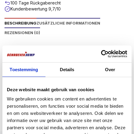
100 Tage Rückgaberecht
Kundenbewertung 9,7/10
BESCHREIBUNG
ZUSÄTZLICHE INFORMATIONEN
REZENSIONEN (0)
Produktbeschriftung
Bits zum Eindrehen von z.B. Screwdump-
Spanplattenschrauben oder anderen
Toestemming
Details
Over
Befestigungselementen, die einen Phillips-Anschluss
haben. Erhältlich in 3 Phillips-Anschlüssen, nämlich
PH1, PH2 und PH3. Erhältlich in 25 mm Länge. Für
Deze website maakt gebruik van cookies
absolute Spitzenqualität wählen Sie Schroevendump
We gebruiken cookies om content en advertenties te
Titan-Bits, die mit einer Deckschicht aus Titan
Mehr anzeigen
personaliseren, om functies voor social media te bieden
versehen sind. Diese Goldbits sind extrem haltbar und
en om ons websiteverkeer te analyseren. Ook delen we
haben einen hervorragenden Halt im Schraubenkopf.
informatie over uw gebruik van onze site met onze
Der Schraubmaschinenanschluss aller Screwdump-
partners voor social media, adverteren en analyse. Deze
Bits ist ein ¼”-Sechskant.