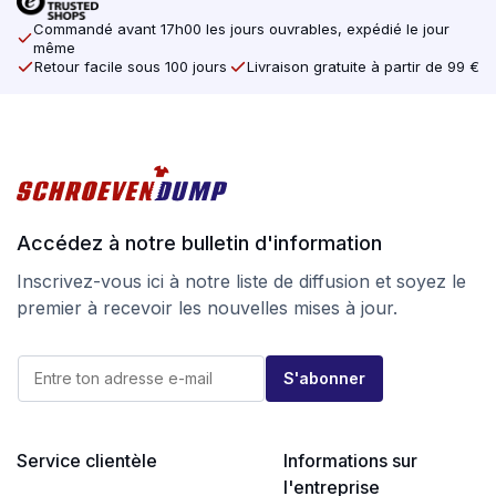
Commandé avant 17h00 les jours ouvrables, expédié le jour
même
Retour facile sous 100 jours
Livraison gratuite à partir de 99 €
Accédez à notre bulletin d'information
Inscrivez-vous ici à notre liste de diffusion et soyez le
premier à recevoir les nouvelles mises à jour.
E
E
-
S'abonner
-
m
m
a
a
i
i
l
l
Service clientèle
Informations sur
E
*
-
l'entreprise