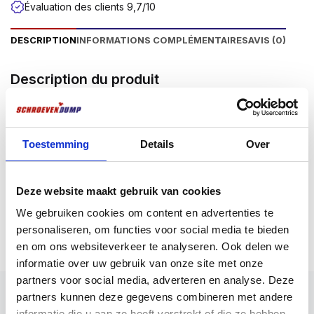
Évaluation des clients 9,7/10
DESCRIPTION
INFORMATIONS COMPLÉMENTAIRES
AVIS (0)
Description du produit
Embouts pour visser, par exemple, les vis à panneaux
d’aggloméré Screwdump ou d’autres fixations ayant
un raccord Phillips. Disponibles en 3 connexions
Toestemming
Details
Over
Phillips, à savoir PH1, PH2 et PH3. Disponibles en
longueur de 25 mm. Pour une qualité supérieure
absolue, choisissez les embouts en titane
Deze website maakt gebruik van cookies
Schroevendump, dotés d’une couche supérieure en
Plus d'informations
We gebruiken cookies om content en advertenties te
titane. Ces embouts dorés sont extrêmement durables
personaliseren, om functies voor social media te bieden
et offrent une excellente prise sur la tête de la vis.
en om ons websiteverkeer te analyseren. Ook delen we
Le raccord de tournevis de tous les embouts
informatie over uw gebruik van onze site met onze
Screwdump est un hexagone de ¼”.
partners voor social media, adverteren en analyse. Deze
partners kunnen deze gegevens combineren met andere
Application
informatie die u aan ze heeft verstrekt of die ze hebben