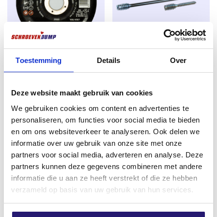
spannungsfrei im Baustoff befestigt.
Anwendung
Montage von Fensterrahmen aus Holz und Kunststoff
ohne
Verwendung von Dübeln
Toestemming
Details
Over
Trennscheibe Rhodius Ø 125 x
Schraubendreher
Für den Innen- und Außenbereich.
1,0mm für Stahl und rostfreien
Distanzschrauben 6.0 x 250/20
Stahl
TX-25 50St.
Deze website maakt gebruik van cookies
€
0,72
€
45,33
We gebruiken cookies om content en advertenties te
excl. BTW:
€
0,60
excl. BTW:
€
37,46
personaliseren, om functies voor social media te bieden
Auf Lager
Auf Lager
en om ons websiteverkeer te analyseren. Ook delen we
informatie over uw gebruik van onze site met onze
partners voor social media, adverteren en analyse. Deze
partners kunnen deze gegevens combineren met andere
informatie die u aan ze heeft verstrekt of die ze hebben
verzameld op basis van uw gebruik van hun services.