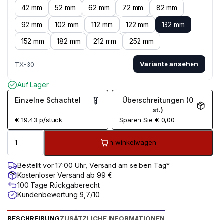
42 mm
52 mm
62 mm
72 mm
82 mm
92 mm
102 mm
112 mm
122 mm
132 mm
152 mm
182 mm
212 mm
252 mm
Variante ansehen
TX-30
Auf Lager
Einzelne Schachtel
Überschreitungen (0
st.)
€
19,43
p/stück
Sparen Sie
€
0,00
In winkelwagen
Bestellt vor 17:00 Uhr, Versand am selben Tag*
Kostenloser Versand ab 99 €
100 Tage Rückgaberecht
Kundenbewertung 9,7/10
BESCHREIBUNG
ZUSÄTZLICHE INFORMATIONEN