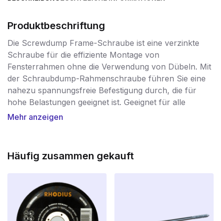
Produktbeschriftung
Die Screwdump Frame-Schraube ist eine verzinkte
Schraube für die effiziente Montage von
Fensterrahmen ohne die Verwendung von Dübeln. Mit
der Schraubdump-Rahmenschraube führen Sie eine
nahezu spannungsfreie Befestigung durch, die für
hohe Belastungen geeignet ist. Geeignet für alle
gängigen Bau- und Rahmenmaterialien. Bohren Sie mit
Mehr anzeigen
einem 6-mm-Bohrer sowohl in den Rahmen als auch
in die Wand und/oder den Beton vor. Zur Befestigung
von Fenster- und Türrahmen aus Holz und Kunststoff.
Häufig zusammen gekauft
Die Ausführungen mit Zylinderkopf sind sowohl für
Holz- als auch für Kunststofffensterrahmen geeignet.
Nach dem Bohren kann die Schraube direkt in den
massiven oder gelochten Baustoff eingedreht werden.
Durch das durchgehende Spezialgewinde der
Schraubdump-Rahmenschrauben wird sie