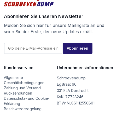
Abonnieren Sie unseren Newsletter
Melden Sie sich hier für unsere Mailingliste an und
seien Sie der Erste, der neue Updates erhält.
*
E
E
Abonnieren
-
-
M
M
a
a
i
i
l
Kundenservice
Unternehmensinformationen
l
*
E
-
Allgemeine
Schroevendump
M
Geschäftsbedingungen
Egstraat 66
a
Zahlung und Versand
i
3319 LA Dordrecht
Rücksendungen
l
KvK: 77728246
Datenschutz- und Cookie-
BTW: NL861112556B01
Erklärung
Beschwerderegelung