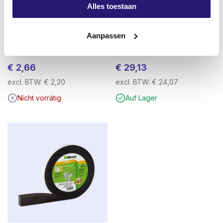
Alles toestaan
Aanpassen
Stichsägeblatt S1111DF – Holz &
Senkkopfschrauben 6.0 x 300
Metall 225 mm Bi-Metall
TX-30 verzinkt 50 Stück
€
2,66
€
29,13
excl. BTW:
€
2,20
excl. BTW:
€
24,07
Nicht vorrätig
Auf Lager