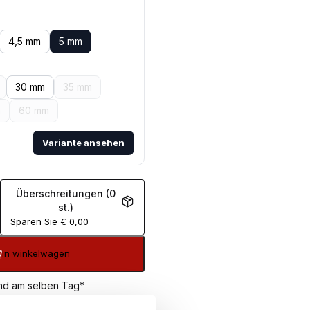
4,5 mm
5 mm
30 mm
35 mm
m
60 mm
Variante ansehen
Überschreitungen (0
st.)
Sparen Sie
€
0,00
In winkelwagen
sand am selben Tag*
€