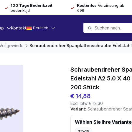
100 Tage Bedenkzeit
Kostenlos
Verzinsung ab
bedenktijd
€99
op
Kontakt
Deutsch
 Vollgewinde
Schraubendreher Spanplattenschraube Edelstahl 
Schraubendreher Spa
Edelstahl A2 5.0 X 4
200 Stück
€
14,88
Excl. btw
€
12,30
Variant:
Schraubendreher Spanplattenschraube E
Wählen Sie Ihre Variante
TX-25