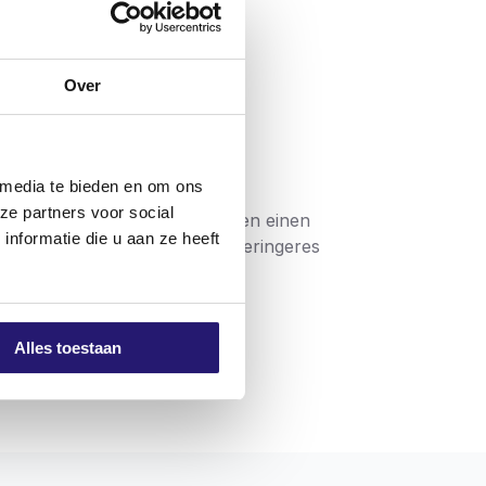
Over
 media te bieden en om ons
ze partners voor social
h verwendet werden und haben einen
nformatie die u aan ze heeft
rkzeug und Schraube und ein geringeres
ind mit einer unsichtbaren
einen doppelten Flachkopf.
Alles toestaan
eren eine problemlose Verarbeitung. Die
 mit hochwertigen Schrauben arbeiten, die
gibt, dass das Produkt die Anforderungen