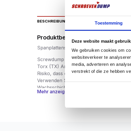
BESCHREIBUNG
ZUSÄTZLICHE INFORMATIO
Toestemming
Produktbeschriftung
Deze website maakt gebruik
Spanplattenschrauben aus Edelstahl
We gebruiken cookies om cont
websiteverkeer te analyseren
Screwdump Spanplattenschrauben Edelsta
media, adverteren en analys
Torx (TX) Antrieb. Die Vorteile des Torx
verstrekt of die ze hebben v
Risiko, dass das Werkzeug aus der Schrau
Verwenden Sie vorzugsweise Screwdump-B
Wachsschicht versehen, die als Schmiermit
Mehr anzeigen
Vorbohren
wird für die Verwendung in H
Spanplattenschrauben werden in einer seh
Schrauben werden nach der Produktion str
gratfrei und superstark sind. Die Schraub
an Sicherheit, Gesundheit, Umwelt und Ve