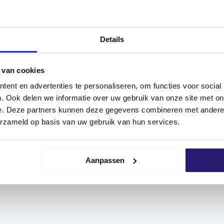
100 Tage Rückgaberecht
Kundenbewertung 9,7/10
NEN
REZENSIONEN (0)
Details
 van cookies
ent en advertenties te personaliseren, om functies voor social
. Ook delen we informatie over uw gebruik van onze site met on
hl A2 können sowohl im Innen- als auch im Außenbereic
e. Deze partners kunnen deze gegevens combineren met andere i
-Antriebs sind eine bessere Kraftübertragung zwischen We
erzameld op basis van uw gebruik van hun services.
be herausspringt. Das erleichtert die Montage.
its für eine optimale Verbindung. Screwdump-Schrauben s
tel dient und das Eindrehen erleichtert. Die Schraube hat 
Aanpassen
artholz/Douglas empfohlen
!
r breiten Palette von Anwendungen eingesetzt und garanti
eng kontrolliert. So können Sie sicher sein, dass Sie nur
en tragen daher ein CE-Zeichen, mit dem der Hersteller an
rbraucherschutz erfüllt.