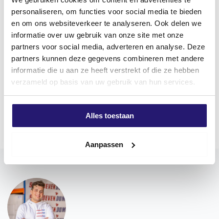
personaliseren, om functies voor social media te bieden
Productomschrijving
en om ons websiteverkeer te analyseren. Ook delen we
Spaanplaatschroeven RVS
informatie over uw gebruik van onze site met onze
partners voor social media, adverteren en analyse. Deze
Schroevendump Spaanplaatschroeven Roestvaststaal
partners kunnen deze gegevens combineren met andere
A2 kunnen zowel binnen als buiten gebruikt worden
informatie die u aan ze heeft verstrekt of die ze hebben
en hebben een Torx (TX) aandrijving. Voordelen van
verzameld op basis van uw gebruik van hun services.
Torx aandrijving zijn een betere krachtoverbrenging
tussen gereedschap en schroef, en minder kans dat
Meer weergeven
het gereedschap uit de schroef schiet. Hierdoor wordt
Alles toestaan
montage vergemakkelijkt.
Gebruik bij voorkeur Schroevendump bits voor een
Aanpassen
optimale verbinding. schroevendump schroeven zijn
voorzien van een onzichtbaar waslaagje dat als
smeermiddel dient om het indraaien makkelijker te
maken. De schroef is uitgevoerd met een dubbele
platkop.
Voor gebruik in hardhout/Douglas wordt
voorboren
geadviseerd!