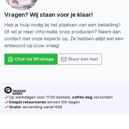
Spaanplaatschroeven worden in zeer breed spectrum
Vragen? Wij staan voor je klaar!
gebruikt en staan garant voor een probleemloze
verwerking. De schroeven worden na productie streng
Heb je hulp nodig bij het plaatsen van een bestelling?
gecontroleerd waardoor u gegarandeerd enkel met
Of wil je meer informatie onze producten? Neem dan
hoogwaardige kwaliteitsschroeven werkt; braamvrij en
contact met onze experts op. Ze hebben altijd wel een
supersterk. De schroeven hebben dan ook een CE
antwoord op jouw vraag!
keurmerk waarmee de producent aangeeft dat het
product voldoet aan de eisen van veiligheid,
Chat via Whatsapp
Stuur een mail
gezondheid, milieu en consumentenbescherming.
Torx schroeven heb je in meerdere soorten. Je
hebt Deeldraad en Voldraad. Deeldraad houd in dat
de Schroef voor een deel voorzien is van draad.
De Schroef wordt veel gebruikt voor het aantrekken
Op werkdagen voor 17:00 besteld,
zelfde dag
verzonden
Simpel retourneren
binnen 100 dagen
van hout verbindingen, denk bijvoorbeeld aan het
Gratis
verzending vanaf €99
maken van wanden, plafons uitraggelen, platen
monteren, houten planken bevestigen etc. Voldraad
schroeven hout het tegenover gestelde in