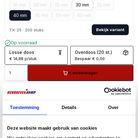
16 mm
20 mm
25 mm
30 mm
35 mm
40 mm
45 mm
50 mm
60 mm
Bekijk variant
TX-25 · 200 stuks
Op voorraad
Losse doos
Overdoos (20 st.)
€
14,88
p/stuk
Bespaar
€
0,00
In winkelwagen
Voor
17:00
besteld, zelfde dag verzonden*
Gratis
verzending vanaf €99
100 dagen retourgarantie
Klantenbeoordeling
9.7
/10
Toestemming
Details
Over
BESCHRIJVING
AANVULLENDE INFORMATIE
Deze website maakt gebruik van cookies
BEOORDELINGEN (0)
We gebruiken cookies om content en advertenties te