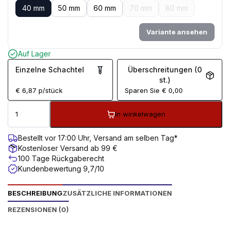
40 mm
50 mm
60 mm
70 mm
80 mm
Variante ansehen
Auf Lager
Einzelne Schachtel
Überschreitungen (0
st.)
€
6,87
p/stück
Sparen Sie
€
0,00
In winkelwagen
Bestellt vor 17:00 Uhr, Versand am selben Tag*
Kostenloser Versand ab 99 €
100 Tage Rückgaberecht
Kundenbewertung 9,7/10
BESCHREIBUNG
ZUSÄTZLICHE INFORMATIONEN
REZENSIONEN (0)