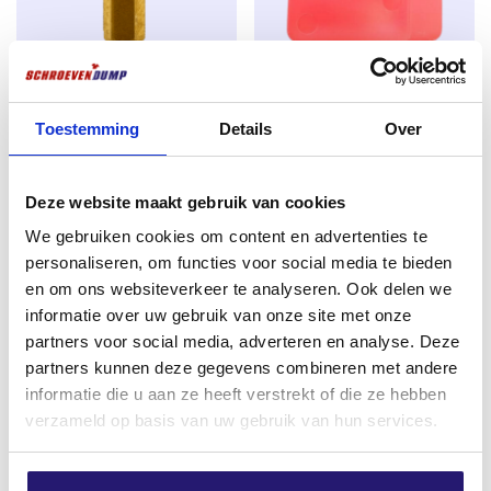
kein Bruchrisiko
, selbst bei intensiver Belastung. Wo
härtere Schrauben brechen können, biegen sich diese
mit dem Holz auf kontrollierte Weise – ideal für
Anwendungen mit natürlicher Einwirkung oder
Schraubendreher TX-15 25mm
Spachtelplatten 5mm rot 144
Temperaturschwankungen.
Titan
Stück im Kunststoffbehälter
Toestemming
Details
Over
Technische Vorteile auf einen Blick:
€
1,99
€
7,26
Material:
rostfreier Stahl AISI 410 – stark und
excl. BTW:
€
1,64
excl. BTW:
€
6,00
Deze website maakt gebruik van cookies
flexibel
Nicht vorrätig
Auf Lager
We gebruiken cookies om content en advertenties te
Vorgeschnitten:
Verschrauben ohne Spalten –
personaliseren, om functies voor social media te bieden
Vorbohren in der Regel nicht erforderlich
en om ons websiteverkeer te analyseren. Ook delen we
informatie over uw gebruik van onze site met onze
Schaftrippen:
weniger Druck auf Holz und
partners voor social media, adverteren en analyse. Deze
Schraube – längere Lebensdauer der Verbindung
partners kunnen deze gegevens combineren met andere
informatie die u aan ze heeft verstrekt of die ze hebben
Torx-Antrieb (TX):
Besserer Halt am Werkzeug,
verzameld op basis van uw gebruik van hun services.
weniger Durchrutschen oder Verdrehen
Hinweis: Bei der Verarbeitung in Hartholz