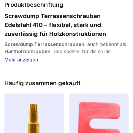
Produktbeschriftung
Screwdump Terrassenschrauben
Edelstahl 410 – flexibel, stark und
zuverlässig für Holzkonstruktionen
Screwdump Terrassenschrauben
, auch bekannt als
Hartholzschrauben
, sind speziell für die solide
Befestigung von
Hartholz
beim Bau von
Mehr anzeigen
Terrassendielen
,
Stirnbrettern
,
Balustraden
und
Gerüsten
konzipiert. Ideal sowohl für Profis als auch
für Heimwerker, die nur mit Qualität arbeiten wollen.
Häufig zusammen gekauft
Was macht Screwdump Terrassenschrauben
einzigartig?
Diese Schrauben sind aus
hochwertigem rostfreiem
Stahl AISI 410
gefertigt. Diese speziell ausgewählte
Legierung ist etwas flexibler als herkömmlicher
rostfreier Stahl, was ein großer Vorteil ist: