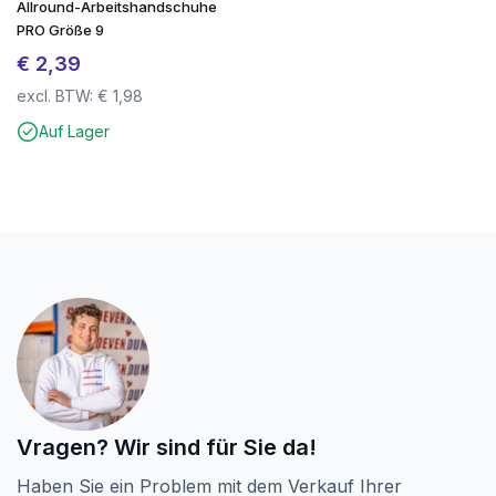
Allround-Arbeitshandschuhe
Einfache Montage mit Torx
PRO Größe 9
€
2,39
Geben Sie Ihrem Projekt die Robustheit und das
excl. BTW:
€
1,98
Aussehen, das es verdient.
Bestellen Sie jetzt Screwdump Terrassenschrauben
Auf Lager
und erleben Sie den Unterschied selbst!
Vragen? Wir sind für Sie da!
Haben Sie ein Problem mit dem Verkauf Ihrer