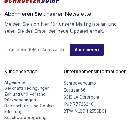
Abonnieren Sie unseren Newsletter
Melden Sie sich hier für unsere Mailingliste an und
seien Sie der Erste, der neue Updates erhält.
E
E
-
Abonnieren
-
M
M
a
a
i
i
l
l
Kundenservice
Unternehmensinformationen
E
*
-
M
Allgemeine
Schroevendump
a
Geschäftsbedingungen
Egstraat 66
i
Zahlung und Versand
l
3319 LA Dordrecht
Rücksendungen
E
KvK: 77728246
Datenschutz- und Cookie-
-
BTW: NL861112556B01
M
Erklärung
a
Beschwerderegelung
i
l