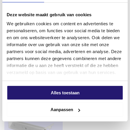
Deze website maakt gebruik van cookies
We gebruiken cookies om content en advertenties te
personaliseren, om functies voor social media te bieden
en om ons websiteverkeer te analyseren. Ook delen we
informatie over uw gebruik van onze site met onze
REX SDS-plus QX4 Betonbohrer
Schraubendreher
partners voor social media, adverteren en analyse. Deze
6.0 x 110mm – 4-Schneider – Für
Terrassenschrauben Edelstahl
partners kunnen deze gegevens combineren met andere
Beton & Stein – Arbeitslänge
410 4.0 x 40 200 Stk. TX-15
informatie die u aan ze heeft verstrekt of die ze hebben
50mm
€
6,87
verzameld op basis van uw gebruik van hun services.
€
4,59
excl. BTW:
€
5,68
excl. BTW:
€
3,79
Auf Lager
Alles toestaan
Noch 10 auf Lager
Aanpassen