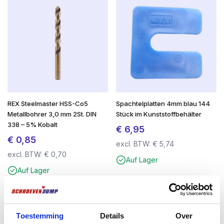
Anwendung
Einschrauben von Befestigungselementen, die eine
TORX-Verbindung haben
REX Steelmaster HSS-Co5
Spachtelplatten 4mm blau 144
Metallbohrer 3,0 mm 2St. DIN
Stück im Kunststoffbehälter
338 – 5% Kobalt
€
6,95
€
0,85
excl. BTW:
€
5,74
excl. BTW:
€
0,70
Auf Lager
Auf Lager
Toestemming
Details
Over