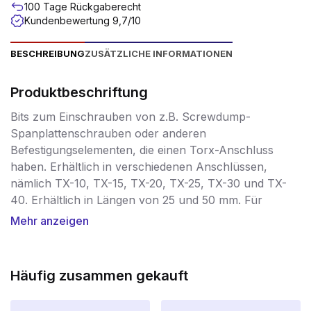
100 Tage Rückgaberecht
Kundenbewertung 9,7/10
BESCHREIBUNG
ZUSÄTZLICHE INFORMATIONEN
Produktbeschriftung
Bits zum Einschrauben von z.B. Screwdump-
Spanplattenschrauben oder anderen
Befestigungselementen, die einen Torx-Anschluss
haben. Erhältlich in verschiedenen Anschlüssen,
nämlich TX-10, TX-15, TX-20, TX-25, TX-30 und TX-
40. Erhältlich in Längen von 25 und 50 mm. Für
absolute Spitzenqualität wählen Sie Schroevendump
Mehr anzeigen
Titan-Bits, die mit einer Titan-Oberschicht versehen
sind. Diese Goldbits sind extrem haltbar und haben
einen hervorragenden Halt im Schraubenkopf.
Häufig zusammen gekauft
Der Schraubendrehereinsatz aller Screwdump-Bits ist
ein ¼”-Sechskant.