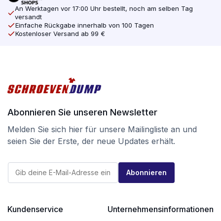
An Werktagen vor 17:00 Uhr bestellt, noch am selben Tag
versandt
Einfache Rückgabe innerhalb von 100 Tagen
Kostenloser Versand ab 99 €
Abonnieren Sie unseren Newsletter
Melden Sie sich hier für unsere Mailingliste an und
seien Sie der Erste, der neue Updates erhält.
E
E
-
Abonnieren
-
M
M
a
a
i
i
l
l
Kundenservice
Unternehmensinformationen
E
*
-