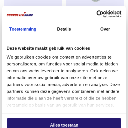
mit dem Holz auf kontrollierte Weise – ideal für
Anwendungen mit natürlicher Einwirkung oder
Handfeger
Advantage Eimer Decking
Temperaturschwankungen.
Schrauben Edelstahl 410 5.0 x
€
1,99
70/42 TX25 450 Stück
Toestemming
Details
Over
Technische Vorteile auf einen Blick:
excl. BTW:
€
1,64
€
35,42
Material:
rostfreier Stahl AISI 410 – stark und
Nicht vorrätig
excl. BTW:
€
29,27
flexibel
Deze website maakt gebruik van cookies
Auf Lager
We gebruiken cookies om content en advertenties te
Vorgeschnitten:
Verschrauben ohne Spalten –
personaliseren, om functies voor social media te bieden
Vorbohren in der Regel nicht erforderlich
en om ons websiteverkeer te analyseren. Ook delen we
Schaftrippen:
weniger Druck auf Holz und
informatie over uw gebruik van onze site met onze
Schraube – längere Lebensdauer der Verbindung
partners voor social media, adverteren en analyse. Deze
partners kunnen deze gegevens combineren met andere
Torx-Antrieb (TX):
Besserer Halt am Werkzeug,
informatie die u aan ze heeft verstrekt of die ze hebben
weniger Durchrutschen oder Verdrehen
verzameld op basis van uw gebruik van hun services.
Hinweis: Bei der Verarbeitung in Hartholz
empfehlen wir, mit einem Hartholzbohrer
Alles toestaan
vorzubohren
, um beste Ergebnisse und ein