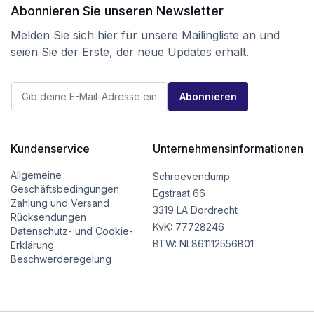
Abonnieren Sie unseren Newsletter
Melden Sie sich hier für unsere Mailingliste an und
seien Sie der Erste, der neue Updates erhält.
E
E
-
Abonnieren
-
M
M
a
a
i
i
l
l
Kundenservice
Unternehmensinformationen
*
*
*
Allgemeine
Schroevendump
Geschäftsbedingungen
Egstraat 66
Zahlung und Versand
3319 LA Dordrecht
Rücksendungen
KvK: 77728246
Datenschutz- und Cookie-
BTW: NL861112556B01
Erklärung
Beschwerderegelung