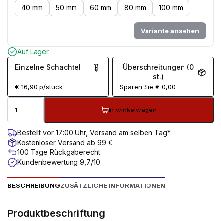
40 mm
50 mm
60 mm
80 mm
100 mm
Variante ansehen
Auf Lager
Einzelne Schachtel
Überschreitungen (0
st.)
€
16,90
p/stück
Sparen Sie
€
0,00
In winkelwagen
Bestellt vor 17:00 Uhr, Versand am selben Tag*
Kostenloser Versand ab 99 €
100 Tage Rückgaberecht
Kundenbewertung 9,7/10
BESCHREIBUNG
ZUSÄTZLICHE INFORMATIONEN
Produktbeschriftung