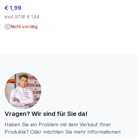
€
1,99
Geben Sie Ihrem Projekt die Robustheit und das
excl. BTW:
€
1,64
Aussehen, das es verdient.
Bestellen Sie jetzt Screwdump Terrassenschrauben
Nicht vorrätig
und erleben Sie den Unterschied selbst!
Vragen? Wir sind für Sie da!
Haben Sie ein Problem mit dem Verkauf Ihrer
Produkte? Oder möchten Sie mehr Informationen