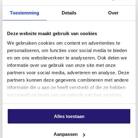
toepassingen met natuurlijke werking of
Handveger
Tellerkopschroeven 6,0 x 100
temperatuurschommelingen.
TX-30 verzinkt 100 stuks
Toestemming
Details
Over
€
1,99
Technische voordelen op een rij:
€
9,98
excl. BTW:
€
1,64
Materiaal:
RVS AISI 410 – sterk en flexibel
excl. BTW:
€
8,25
Deze website maakt gebruik van cookies
Niet op voorraad
Niet op voorraad
Voorsnijpunt:
Schroeven zonder splijten –
We gebruiken cookies om content en advertenties te
voorboren meestal niet nodig
personaliseren, om functies voor social media te bieden
en om ons websiteverkeer te analyseren. Ook delen we
Schachtribben:
Minder druk op hout en schroef
informatie over uw gebruik van onze site met onze
– langere levensduur van de verbinding
partners voor social media, adverteren en analyse. Deze
partners kunnen deze gegevens combineren met andere
Torx-aandrijving (TX):
Betere grip op het
informatie die u aan ze heeft verstrekt of die ze hebben
gereedschap, minder slippen of doordraaien
verzameld op basis van uw gebruik van hun services.
Let op: Bij verwerking in hardhout
adviseren wij om voor te
boren
met een
Alles toestaan
hardhoutboor voor het beste resultaat en
een nette afwerking.
Schroevendump TX-25 25mm
Stanley Afbreekmes Interlock
titanium
18mm – Metaal – Model 0-10-
Aanpassen
🛠
Toepassingen:
018