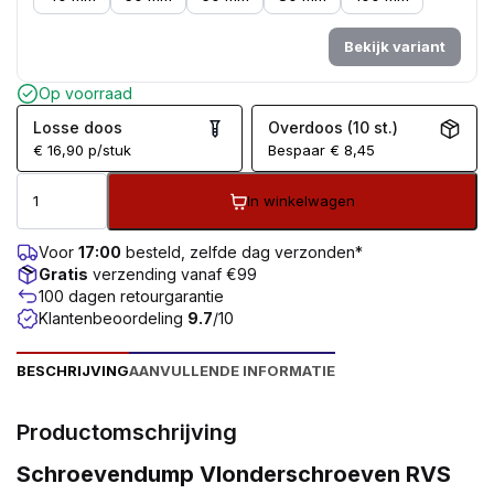
Bekijk variant
Op voorraad
Losse doos
Overdoos (10 st.)
€
16,90
p/stuk
Bespaar
€
8,45
In winkelwagen
Voor
17:00
besteld, zelfde dag verzonden*
Gratis
verzending vanaf €99
100 dagen retourgarantie
Klantenbeoordeling
9.7
/10
BESCHRIJVING
AANVULLENDE INFORMATIE
Productomschrijving
Schroevendump Vlonderschroeven RVS