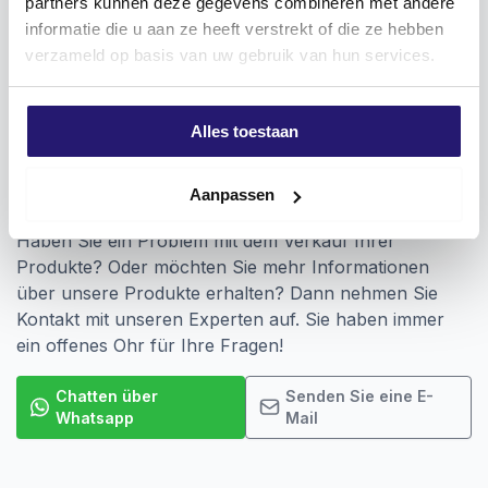
partners kunnen deze gegevens combineren met andere
Eindrehen von Befestigungselementen mit Torx-
informatie die u aan ze heeft verstrekt of die ze hebben
Anschluss.
verzameld op basis van uw gebruik van hun services.
Alles toestaan
Aanpassen
Vragen? Wir sind für Sie da!
Haben Sie ein Problem mit dem Verkauf Ihrer
Produkte? Oder möchten Sie mehr Informationen
über unsere Produkte erhalten? Dann nehmen Sie
Kontakt mit unseren Experten auf. Sie haben immer
ein offenes Ohr für Ihre Fragen!
Chatten über
Senden Sie eine E-
Whatsapp
Mail