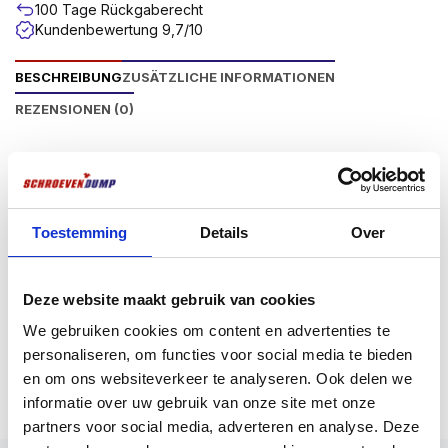
100 Tage Rückgaberecht
Kundenbewertung 9,7/10
BESCHREIBUNG
ZUSÄTZLICHE INFORMATIONEN
REZENSIONEN (0)
Produktbeschriftung
Bits zum Einschrauben von z.B.
Spanplattenschrauben oder anderen
Toestemming
Details
Over
Befestigungselementen, die einen Torx-Anschluss
haben. Erhältlich in 6 Torx-Anschlüssen, nämlich
TX10, TX15, TX20, TX25, TX30, TX40. Für
Deze website maakt gebruik van cookies
verschiedene Einschraubanwendungen sind die Bits in
We gebruiken cookies om content en advertenties te
verschiedenen Längen erhältlich, nämlich 25, 50 und
Mehr anzeigen
personaliseren, om functies voor social media te bieden
70 mm lang. Der Schraubendreheranschluss aller
en om ons websiteverkeer te analyseren. Ook delen we
Schraubendreherbits ist ein ¼” Sechskant.
informatie over uw gebruik van onze site met onze
partners voor social media, adverteren en analyse. Deze
Anwendung