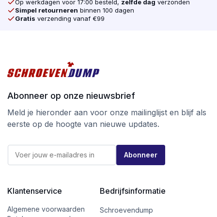
Op werkdagen voor 17:00 besteld,
zelfde dag
verzonden
Simpel retourneren
binnen 100 dagen
Gratis
verzending vanaf €99
Abonneer op onze nieuwsbrief
Meld je hieronder aan voor onze mailinglijst en blijf als
eerste op de hoogte van nieuwe updates.
E
E
-
Abonneer
-
m
m
a
a
i
i
l
l
Klantenservice
Bedrijfsinformatie
E
*
-
m
Algemene voorwaarden
Schroevendump
a