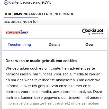
Klantenbeoordeling
9.7
/10
BESCHRIJVING
AANVULLENDE INFORMATIE
BEOORDELINGEN (0)
Productomschrijving
bitjes voor het indraaien van bv. schroevendump
Toestemming
Details
Over
spaanplaatschroeven of andere bevestigingsmiddelen
die een Torx aansluiting hebben. Verkrijgbaar in 6 Torx
Deze website maakt gebruik van cookies
aansluitingen, te weten TX10, TX15, TX20, TX25,
TX30, TX40. Voor verschillende indraaitoepassingen
We gebruiken cookies om content en advertenties te
zijn de bits verkrijgbaar in verschillende lengtes, te
personaliseren, om functies voor social media te bieden
weten 25, 50 en 70 mm lang. De schroefmachine
Meer weergeven
en om ons websiteverkeer te analyseren. Ook delen we
aansluiting van alle schroevendump bitjes is
informatie over uw gebruik van onze site met onze
¼”zeskant.
partners voor social media, adverteren en analyse. Deze
partners kunnen deze gegevens combineren met andere
Toepassing
informatie die u aan ze heeft verstrekt of die ze hebben
Het indraaien van bevestigingsmiddelen die een Torx