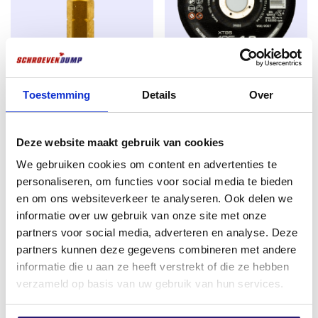
der Hersteller angibt, dass das Produkt die
Anforderungen an Sicherheit, Gesundheit, Umwelt
und Verbraucherschutz erfüllt.
Wofür sind Spanplattenschrauben geeignet?
Schraubendreher TX-20 25mm
Trennscheibe Rhodius Ø 125 x
Schroevendump Spanplattenschrauben sind perfekt
Toestemming
Details
Over
Titan
1,0mm für Stahl und rostfreien
in verschiedenen Holzarten für den Innenbereich
Stahl
€
1,99
einsetzbar, wie z.B. Fichte, Kiefer, Plattenmaterial
€
0,72
Deze website maakt gebruik van cookies
Multiplex, Plattenmaterial Unterlage. Die idealen
excl. BTW:
€
1,64
excl. BTW:
€
0,60
Qualitätsschrauben, um Konstruktionen wie
We gebruiken cookies om content en advertenties te
Nicht vorrätig
Vorwandinstallationen, Beplankungsschrauben,
personaliseren, om functies voor social media te bieden
Auf Lager
Verkleidungen und Dachkonstruktionen herzustellen
en om ons websiteverkeer te analyseren. Ook delen we
informatie over uw gebruik van onze site met onze
Torx-Schrauben
gibt es in verschiedenen
partners voor social media, adverteren en analyse. Deze
Ausführungen. Es gibt ein
Teilgewinde
und ein
partners kunnen deze gegevens combineren met andere
Vollgewinde
.
Teilgewinde
bedeutet, dass die
Schraube
informatie die u aan ze heeft verstrekt of die ze hebben
nur teilweise mit einem Gewinde versehen ist. Die
verzameld op basis van uw gebruik van hun services.
Schraube
wird häufig zum Festziehen von
Holzverbindungen verwendet. Denken Sie zum