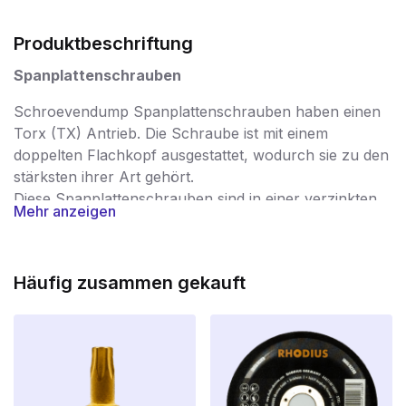
Produktbeschriftung
Spanplattenschrauben
Schroevendump Spanplattenschrauben haben einen
Torx (TX) Antrieb. Die Schraube ist mit einem
doppelten Flachkopf ausgestattet, wodurch sie zu den
stärksten ihrer Art gehört.
Diese Spanplattenschrauben sind in einer verzinkten
Mehr anzeigen
Ausführung erhältlich.
Spanplattenschrauben werden in einer sehr breiten
Palette von Anwendungen eingesetzt und garantieren
Häufig zusammen gekauft
eine problemlose Verarbeitung. Die Schrauben
werden nach der Produktion streng kontrolliert. So
können Sie sicher sein, dass Sie nur mit hochwertigen
Schrauben arbeiten, die gratfrei und superstark sind.
Die Schrauben tragen daher ein CE-Zeichen, mit dem