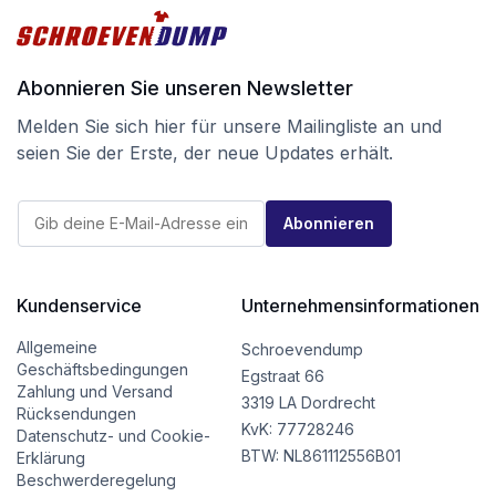
Abonnieren Sie unseren Newsletter
Melden Sie sich hier für unsere Mailingliste an und
seien Sie der Erste, der neue Updates erhält.
*
E
*
Abonnieren
-
*
M
a
i
l
Kundenservice
Unternehmensinformationen
*
Allgemeine
Schroevendump
Geschäftsbedingungen
Egstraat 66
Zahlung und Versand
3319 LA Dordrecht
Rücksendungen
KvK: 77728246
Datenschutz- und Cookie-
BTW: NL861112556B01
Erklärung
Beschwerderegelung