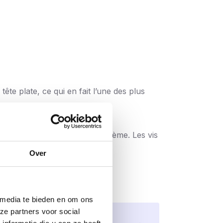
e plate, ce qui en fait l’une des plus
issent un traitement sans problème. Les vis
er qu’avec des vis de haute qualité, sans
Over
 le produit est conforme aux exigences en
 media te bieden en om ons
 comme l’épicéa, le pin, le contreplaqué,
ze partners voor social
s cloisons, des fixations de panneaux, des