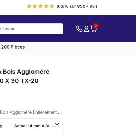
9.6
/10 sur
850+
avis
0
 200 Pièces
 Bois Aggloméré
.0 X 30 TX-20
ièrement Filetée 4.0 X 30 TX-20 Zinguée 200 Pièces
e
Actuel : 4 mm × 30 mm