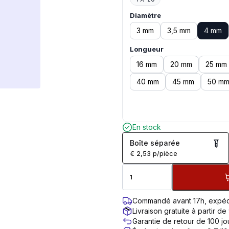
Diamètre
3 mm
3,5 mm
4 mm
Longueur
16 mm
20 mm
25 mm
40 mm
45 mm
50 m
En stock
Boîte séparée
€
2,53
p/pièce
Commandé avant 17h, expéd
Livraison gratuite à partir de
Garantie de retour de 100 jo