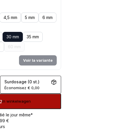
4,5 mm
5 mm
6 mm
30 mm
35 mm
m
60 mm
Voir la variante
Surdosage (0 st.)
Économisez
€
0,00
In winkelwagen
ié le jour même*
 99 €
urs