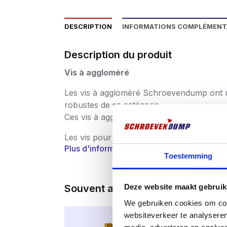
DESCRIPTION
INFORMATIONS COMPLÉMENT
Description du produit
Vis à aggloméré
Les vis à aggloméré Schroevendump ont un 
robustes de sa catégorie.
Ces vis à aggloméré sont disponibles en v
Les vis pour panneaux d’aggloméré sont uti
Plus d'informations
sont rigoureusement contrôlées après la pr
Toestemming
bavures et très résistantes. Les vis porte
matière de sécurité, de santé, d’environ
Souvent achetés ensemble
Deze website maakt gebruik
À quoi servent les vis à aggloméré ?
We gebruiken cookies om cont
Les vis à aggloméré Schroevendump sont pa
websiteverkeer te analyseren
les panneaux d’underlayment. Les vis de qu