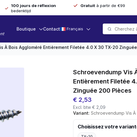
100 jours de réflexion
Gratuit
à partir de €99
bedenktijd
Boutique
Contact
Français
nt
 À Bois Aggloméré Entièrement Filetée 4.0 X 30 TX-20 Zinguée
Schroevendump Vis À
Entièrement Filetée 4
Zinguée 200 Pièces
€
2,53
Excl. btw
€
2,09
Variant:
Schroevendump Vis À Bois Aggloméré Ent
Choisissez votre variant
TX-20