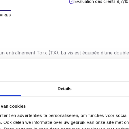
Évaluation des clients 9,7/10
AIRES
entraînement Torx (TX). La vis est équipée d’une double têt
ersion galvanisée.
lisées dans un très large éventail d’applications et garant
oduction, de sorte que vous avez la garantie de ne travaill
Details
nt donc le marquage CE, par lequel le fabricant indique que
nement et de protection des consommateurs.
 van cookies
ent en advertenties te personaliseren, om functies voor social
rfaitement adaptées à différents types de bois d’intérieur
. Ook delen we informatie over uw gebruik van onze site met on
alité idéales pour réaliser des constructions telles que de