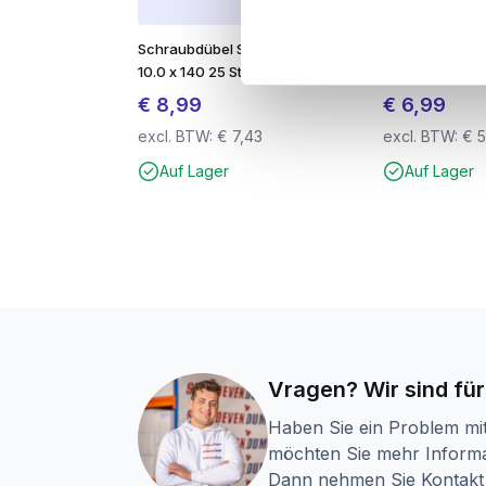
IDS-Technologie
: extra stark d
Schraubdübel Schlagdübel
Schraubdübel 
Optimale Spiralform
für schnell
10.0 x 140 25 Stück
10.0 x 100 25 S
Langlebiges Hartmetall
: resiste
€
8,99
€
6,99
excl. BTW:
€
7,43
excl. BTW:
€
5
PGM-zertifiziert
: für die kontrol
Auf Lager
Auf Lager
SDS-plus Anschluss
: geeignet f
Für Beton, Mauerwerk und Natu
Vragen? Wir sind für
Haben Sie ein Problem mi
möchten Sie mehr Informa
Dann nehmen Sie Kontakt 