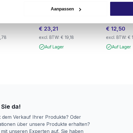
urch verschmolzenen Kopf und Bohrerkörper
Aanpassen
Schlagdübel
FM X1 Universalstecker
Chemischer A
e Ausscheidung von Bohrmehl
tück
10×70 50 Stück
ETA-geprüft.
nt gegen hohe Belastungen und Hitze
€
23,21
€
12,50
,78
excl. BTW:
€
19,18
excl. BTW:
€
lierte Befestigung in Beton
Auf Lager
Auf Lager
ür alle gängigen Bohrhämmer
rstein
 Sie da!
t dem Verkauf Ihrer Produkte? Oder
tionen über unsere Produkte erhalten?
mit unseren Experten auf. Sie haben