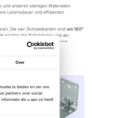
k und anderen steinigen Materialien
gere Lebensdauer und effizienten
en. Die vier Schneidkanten sind
um 180°
ie
werden der Bohrkörper und der
ähig gegen hohe Belastungen und
s sorgt für einen
schnellen Abtransport
Over
em
PGM-Zeichen
versehen, das
 media te bieden en om ons
ze partners voor social
nformatie die u aan ze heeft