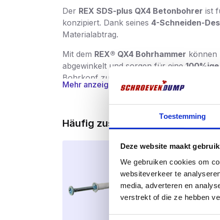
Der
REX SDS-plus QX4 Betonbohrer
ist 
konzipiert. Dank seines
4-Schneiden-Des
Materialabtrag.
Mit dem
REX® QX4 Bohrhammer
können S
abgewinkelt und sorgen für eine
100%ige
Bohrkopf zu einem homogenen Ganzen ve
Mehr anzeigen
Temperaturen – ein entscheidender Vortei
Die vier tiefen Spiralnuten im Bohrer sind
Toestemming
des Bohrmehls
, minimalen Verschleiß un
Häufig zusammen gekauft
Der Bohrer
hat einen SDS-plus-Anschlu
Deze website maakt gebruik
Maßgenauigkeit und Sicherheit für Befesti
We gebruiken cookies om cont
Hauptmerkmale:
websiteverkeer te analyseren
4-Schneider-Design
für präzise,
media, adverteren en analys
verstrekt of die ze hebben v
180° positionierte Schneidkant