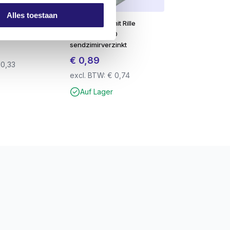
Alles toestaan
nker 300ML
GB Eckanker mit Rille
70×70/57×2.0
sendzimirverzinkt
€
0,89
10,33
excl. BTW:
€
0,74
Auf Lager