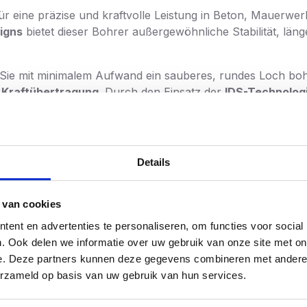
für eine präzise und kraftvolle Leistung in Beton, Mauerwer
igns
bietet dieser Bohrer außergewöhnliche Stabilität, län
ie mit minimalem Aufwand ein sauberes, rundes Loch bohr
 Kraftübertragung
. Durch den Einsatz der
IDS-Technolog
rschmolzen. Dies macht den Bohrer extrem widerstandsf
l gegenüber herkömmlichen Zwillingsfräsern.
 perfekt auf die Geometrie des Bohrfutters abgestimmt. Die
Details
d die
höchste Bohrgeschwindigkeit
in seiner Klasse.
ss
, der für gängige Bohrhämmer geeignet ist, und ist mit d
 van cookies
gungselemente garantiert.
ent en advertenties te personaliseren, om functies voor social
. Ook delen we informatie over uw gebruik van onze site met on
 runde Löcher
e. Deze partners kunnen deze gegevens combineren met andere i
erzameld op basis van uw gebruik van hun services.
en
für maximale Kraftübertragung