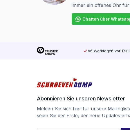
immer ein offenes Ohr für
Chatten über Whatsap
An Werktagen vor 17:00
Abonnieren Sie unseren Newsletter
Melden Sie sich hier für unsere Mailinglis
seien Sie der Erste, der neue Updates erhä
E