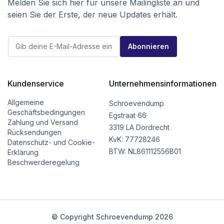
Melden Sie sich hier für unsere Mailingliste an und
seien Sie der Erste, der neue Updates erhält.
*
E
E
Abonnieren
-
-
M
M
a
a
i
i
l
Kundenservice
Unternehmensinformationen
l
*
*
Allgemeine
Schroevendump
Geschäftsbedingungen
Egstraat 66
Zahlung und Versand
3319 LA Dordrecht
Rücksendungen
KvK: 77728246
Datenschutz- und Cookie-
BTW: NL861112556B01
Erklärung
Beschwerderegelung
© Copyright Schroevendump 2026