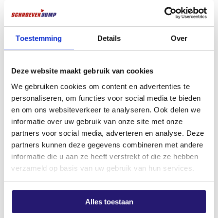
die Geometrie des Bohrfutters abgestimmt. Dies sorgt
für einen
schnellen Abtransport des Bohrmehls
,
FM X1 Universalstecker 10×70
Spachtelplatten 10mm grün 80
50 Stück
Stück im Kunststoffbehälter
minimalen Verschleiß und die
höchste
Toestemming
Details
Over
Bohrgeschwindigkeit
in seiner Klasse.
€
23,21
€
7,53
excl. BTW:
€
19,18
excl. BTW:
€
6,22
Der Bohrer
hat einen SDS-plus-Anschluss
, der für
Deze website maakt gebruik van cookies
gängige Bohrhämmer geeignet ist, und ist mit dem
Auf Lager
Auf Lager
PGM-Zeichen
versehen, das Maßgenauigkeit und
We gebruiken cookies om content en advertenties te
Sicherheit für Befestigungselemente garantiert.
personaliseren, om functies voor social media te bieden
en om ons websiteverkeer te analyseren. Ook delen we
Hauptmerkmale:
informatie over uw gebruik van onze site met onze
4-Schneider-Design
für präzise, runde
partners voor social media, adverteren en analyse. Deze
Löcher
partners kunnen deze gegevens combineren met andere
informatie die u aan ze heeft verstrekt of die ze hebben
180° positionierte Schneidkanten
für
verzameld op basis van uw gebruik van hun services.
maximale Kraftübertragung
IDS-Technologie
: extra stark durch
Alles toestaan
verschmolzenen Kopf und Bohrerkörper
Schraubdübel Schlagdübel 10.0
Chemischer Anker 300ML ETA-
x 160 25 Stück
geprüft.