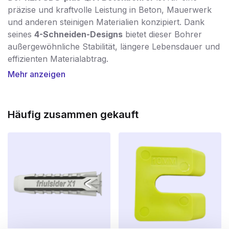
präzise und kraftvolle Leistung in Beton, Mauerwerk
und anderen steinigen Materialien konzipiert. Dank
seines
4-Schneiden-Designs
bietet dieser Bohrer
außergewöhnliche Stabilität, längere Lebensdauer und
effizienten Materialabtrag.
Mehr anzeigen
Mit dem
REX® QX4 Bohrhammer
können Sie mit
minimalem Aufwand ein sauberes, rundes Loch
bohren. Die vier Schneidkanten sind
um 180°
Häufig zusammen gekauft
abgewinkelt und sorgen für eine
100%ige
Kraftübertragung
. Durch den Einsatz der
IDS-
Technologie
werden der Bohrkörper und der
Bohrkopf zu einem homogenen Ganzen
verschmolzen. Dies macht den Bohrer extrem
widerstandsfähig gegen hohe Belastungen und
Temperaturen – ein entscheidender Vorteil gegenüber
herkömmlichen Zwillingsfräsern.
Die vier tiefen Spiralnuten im Bohrer sind perfekt auf