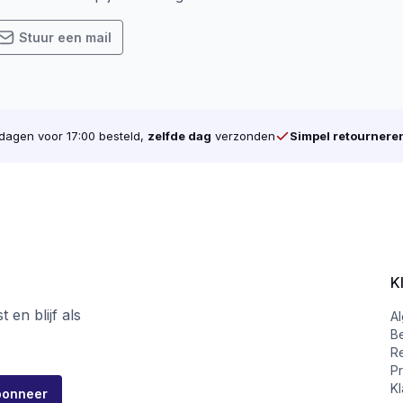
Stuur een mail
agen voor 17:00 besteld,
zelfde dag
verzonden
Simpel retournere
K
 en blijf als
A
B
R
Pr
Kl
bonneer