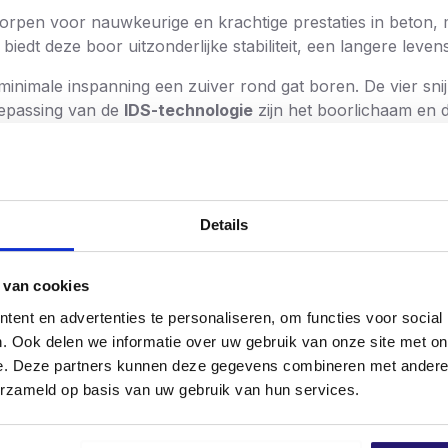
orpen voor nauwkeurige en krachtige prestaties in beton,
biedt deze boor uitzonderlijke stabiliteit, een langere leve
minimale inspanning een zuiver rond gat boren. De vier sn
oepassing van de
IDS-technologie
zijn het boorlichaam en 
em bestand tegen hoge belastingen en temperaturen – een 
ijn perfect afgestemd op de geometrie van de boorkop. Dit
 boorsnelheid
in zijn klasse.
Details
nsluiting
, geschikt voor gangbare boorhamers, en beschi
d bij bevestigingsmiddelen.
 van cookies
ent en advertenties te personaliseren, om functies voor social
. Ook delen we informatie over uw gebruik van onze site met on
 ronde gaten
e. Deze partners kunnen deze gegevens combineren met andere i
erzameld op basis van uw gebruik van hun services.
maximale krachtoverbrenging
or versmolten kop en boorlichaam