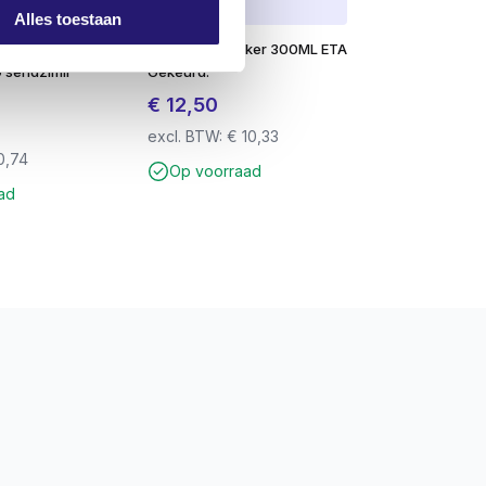
Alles toestaan
et ril
Chemische anker 300ML ETA
 sendzimir
Gekeurd.
€
12,50
excl. BTW:
€
10,33
0,74
Op voorraad
ad