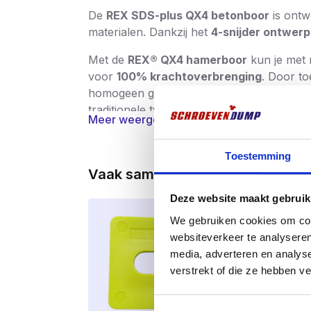
De
REX SDS-plus QX4 betonboor
is ontw
materialen. Dankzij het
4-snijder ontwerp
Met de
REX® QX4 hamerboor
kun je met 
voor
100% krachtoverbrenging
. Door t
homogeen geheel. Dit maakt de boor extre
traditionele tweesnijders.
Meer weergeven
De vier diepe spiraalgroeven in de boor z
boormeel
, minimale slijtage en de
hoogste
Toestemming
Vaak samen gekocht
De boor is
voorzien van een SDS-plus aa
staat voor maatnauwkeurigheid en veilighei
Deze website maakt gebruik
We gebruiken cookies om cont
Belangrijkste kenmerken:
websiteverkeer te analyseren
4-snijder ontwerp
voor precieze,
media, adverteren en analys
verstrekt of die ze hebben v
180° geplaatste snijkanten
voor 
IDS-technologie
: extra sterk do