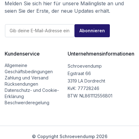
Melden Sie sich hier für unsere Mailingliste an und
seien Sie der Erste, der neue Updates erhält.
*
E
E
Abonnieren
-
-
M
M
a
a
i
i
l
Kundenservice
Unternehmensinformationen
l
*
E
-
Allgemeine
Schroevendump
M
Geschäftsbedingungen
Egstraat 66
a
Zahlung und Versand
i
3319 LA Dordrecht
Rücksendungen
l
KvK: 77728246
Datenschutz- und Cookie-
BTW: NL861112556B01
Erklärung
Beschwerderegelung
© Copyright Schroevendump 2026