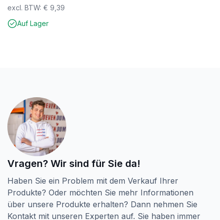
SilverMate Outdoor – gebaut für den Außenbereich.
excl. BTW:
€
9,39
Für die Ewigkeit gemacht.
Auf Lager
Vragen? Wir sind für Sie da!
Haben Sie ein Problem mit dem Verkauf Ihrer
Produkte? Oder möchten Sie mehr Informationen
über unsere Produkte erhalten? Dann nehmen Sie
Kontakt mit unseren Experten auf. Sie haben immer