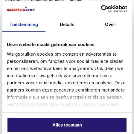
SilverMate Outdoor-Schrauben
bis zu doppelt so
€
8,71
€
5,16
stark
und
minimieren so das
Risiko,
beim Eindrehen
ab
zubrechen – selbst in Hartholz oder bei hoher
excl. BTW:
€
7,20
excl. BTW:
€
4,26
Belastung. Sie bieten also sowohl dem Profi als auch
Toestemming
Details
Over
Auf Lager
Noch 8 auf Lager
dem Heimwerker Sicherheit.
Perfekt im Gebrauch
Deze website maakt gebruik van cookies
Magnetisch
: bleibt fest mit dem Bit verbunden,
We gebruiken cookies om content en advertenties te
ideal für Arbeiten über Kopf oder mit einer Hand.
personaliseren, om functies voor social media te bieden
en om ons websiteverkeer te analyseren. Ook delen we
TX-Antrieb (Torx
): für optimalen Halt ohne
informatie over uw gebruik van onze site met onze
Abrutschen.
partners voor social media, adverteren en analyse. Deze
TX-20 bei Ø 3,5 bis Ø 5,0 mm
: für eine solide
partners kunnen deze gegevens combineren met andere
und sichere Verarbeitung.
informatie die u aan ze heeft verstrekt of die ze hebben
verzameld op basis van uw gebruik van hun services.
Schnäppcheneimer 600x
Schlagbohrer Torx 20 x 25mm –
Reibungsloses Einschrauben
durch niedrigen
Silvermate
Sehr gut geeignet für
Reibungskoeffizienten und feine Gewinde.
Spanplattenschrauben geteiltes
Schlagrollen
Alles toestaan
Gewinde 5,0x70mm TX20
€
2,25
Die Vorteile auf einen Blick:
Verzinkt