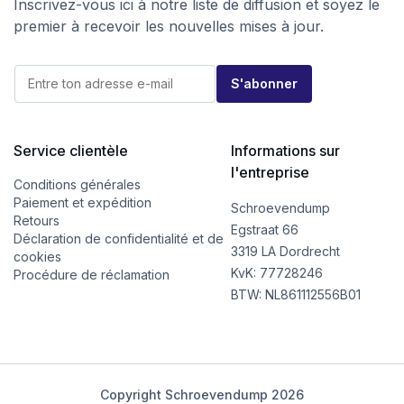
Inscrivez-vous ici à notre liste de diffusion et soyez le
premier à recevoir les nouvelles mises à jour.
E
E
-
S'abonner
-
m
m
a
a
i
i
l
l
Service clientèle
Informations sur
E
*
-
l'entreprise
m
Conditions générales
a
Paiement et expédition
Schroevendump
i
Retours
l
Egstraat 66
Déclaration de confidentialité et de
*
3319 LA Dordrecht
cookies
KvK: 77728246
Procédure de réclamation
BTW: NL861112556B01
Copyright Schroevendump 2026