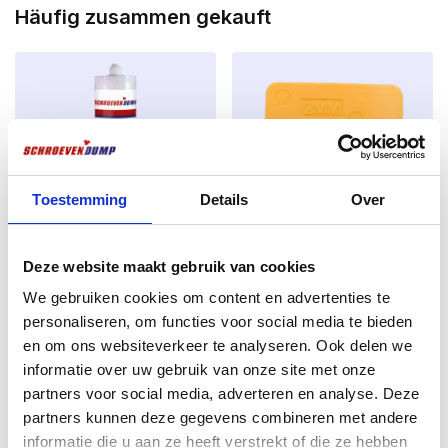
Häufig zusammen gekauft
haben eine zunehmende Steigung, so dass diese
Schrauben schneller eingedreht werden können. Die
heutigen Schraubendreher werden immer stärker und
schneller und sparen so eine Menge Zeit.
Der Fokus der SilverMate Next-Generation liegt auf 4
Funktionen, die den bekanntesten A-Marken
mindestens ebenbürtig sind:
Toestemming
Details
Over
1)
Mit
wenig Anpressdruck
geht die SilverMate Next
Generation Schraube schon bei den ersten
Deze website maakt gebruik van cookies
Umdrehungen ins Holz. Vor allem bei Schrauben mit
professional Hochklebende
Spachtelplatten 2mm orange
einer Frässpitze vom Typ 17 erfordert dies oft viel
Dichtungsmasse G70 weiß
240 Stück im Kunststoffbehälter
We gebruiken cookies om content en advertenties te
mehr Druck.
290ml
personaliseren, om functies voor social media te bieden
€
8,71
2)
SilverMate Schrauben der nächsten Generation
Ursprünglicher
Aktueller
€
4,80
en om ons websiteverkeer te analyseren. Ook delen we
€
5,50
excl. BTW:
€
7,20
brechen
unter hoher Schraubendreherbelastung
informatie over uw gebruik van onze site met onze
Preis
Preis
excl. BTW:
€
3,97
Auf Lager
deutlich weniger ab
. Durchmesser 4.0, 4.5 und 5.0
partners voor social media, adverteren en analyse. Deze
war:
ist:
Auf Lager
sind verstärkt.
partners kunnen deze gegevens combineren met andere
€ 5,50
€ 4,80.
3)
Die Schrauben der SilverMate Next Generation
informatie die u aan ze heeft verstrekt of die ze hebben