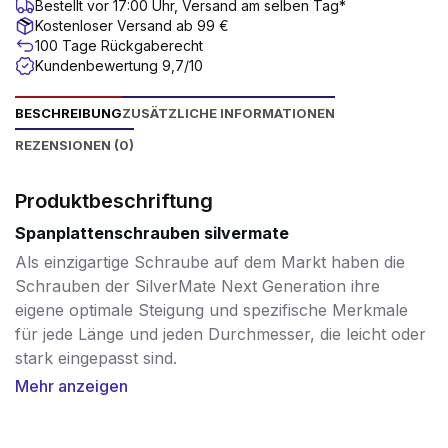
Bestellt vor 17:00 Uhr, Versand am selben Tag*
Kostenloser Versand ab 99 €
100 Tage Rückgaberecht
Kundenbewertung 9,7/10
BESCHREIBUNG
ZUSÄTZLICHE INFORMATIONEN
REZENSIONEN (0)
Produktbeschriftung
Spanplattenschrauben silvermate
Als einzigartige Schraube auf dem Markt haben die
Schrauben der SilverMate Next Generation ihre
eigene optimale Steigung und spezifische Merkmale
für jede Länge und jeden Durchmesser, die leicht oder
stark eingepasst sind.
Mehr anzeigen
Kurze Schrauben hingegen haben eine kleinere
Steigung, um einen hohen Ausreißwert zu erreichen.
Die längeren Schrauben, von 60mm bis 200mm,