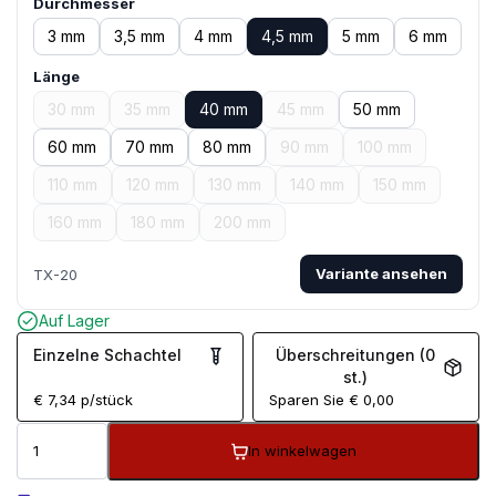
Durchmesser
3 mm
3,5 mm
4 mm
4,5 mm
5 mm
6 mm
Länge
30 mm
35 mm
40 mm
45 mm
50 mm
60 mm
70 mm
80 mm
90 mm
100 mm
110 mm
120 mm
130 mm
140 mm
150 mm
160 mm
180 mm
200 mm
Variante ansehen
TX-20
Auf Lager
Einzelne Schachtel
Überschreitungen (0
st.)
€
7,34
p/stück
Sparen Sie
€
0,00
In winkelwagen