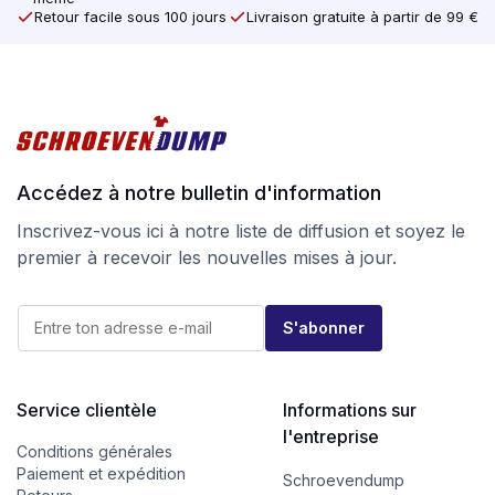
Retour facile sous 100 jours
Livraison gratuite à partir de 99 €
Enfin, l’emballage de SilverMate Next generation a été
modifié. La boîte habituelle est restée la même, mais
elle n’a plus de fenêtre de visualisation, de sorte que
lorsque les déchets sont triés, ils ne contiennent plus
de plastique.
Accédez à notre bulletin d'information
Recherchez la qualité au meilleur prix sur
Inscrivez-vous ici à notre liste de diffusion et soyez le
screwdump.co.uk et jetez un coup d’œil à notre
page
premier à recevoir les nouvelles mises à jour.
instragram
.
E
E
-
S'abonner
-
m
m
a
a
i
i
l
l
Service clientèle
Informations sur
*
*
E
l'entreprise
-
Conditions générales
m
Paiement et expédition
Schroevendump
a