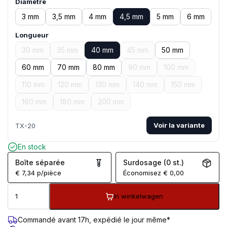
Diamètre
3 mm
3,5 mm
4 mm
4,5 mm
5 mm
6 mm
Longueur
30 mm
35 mm
40 mm
45 mm
50 mm
60 mm
70 mm
80 mm
90 mm
100 mm
110 mm
120 mm
130 mm
140 mm
150 mm
160 mm
180 mm
200 mm
Voir la variante
TX-20
En stock
Boîte séparée
Surdosage (0 st.)
€
7,34
p/pièce
Économisez
€
0,00
In winkelwagen
Commandé avant 17h, expédié le jour même*