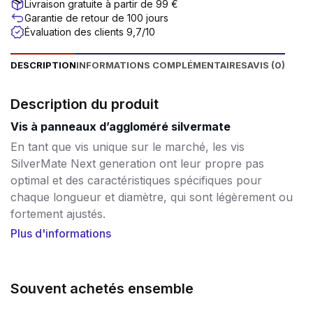
Livraison gratuite à partir de 99 €
Garantie de retour de 100 jours
Évaluation des clients 9,7/10
DESCRIPTION
INFORMATIONS COMPLÉMENTAIRES
AVIS (0)
Description du produit
Vis à panneaux d’aggloméré silvermate
En tant que vis unique sur le marché, les vis
SilverMate Next generation ont leur propre pas
optimal et des caractéristiques spécifiques pour
chaque longueur et diamètre, qui sont légèrement ou
fortement ajustés.
Plus d'informations
Les vis courtes, au contraire, ont un pas plus petit
pour obtenir une valeur d’arrachement élevée. Les vis
plus longues, de 60 à 200 mm, ont un pas de plus en
Souvent achetés ensemble
plus grand, ce qui leur permet de se visser plus
rapidement. Les visseuses actuelles sont de plus en