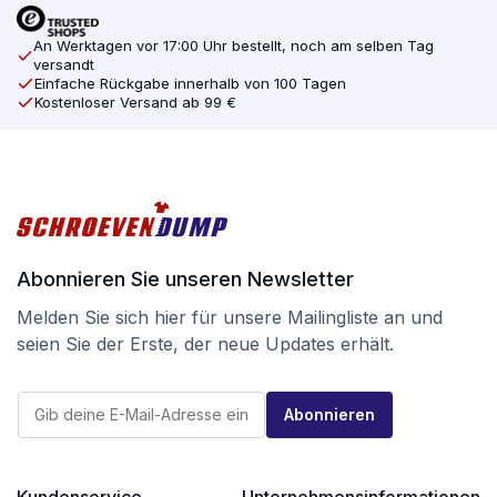
An Werktagen vor 17:00 Uhr bestellt, noch am selben Tag
versandt
Einfache Rückgabe innerhalb von 100 Tagen
Kostenloser Versand ab 99 €
Abonnieren Sie unseren Newsletter
Melden Sie sich hier für unsere Mailingliste an und
seien Sie der Erste, der neue Updates erhält.
*
E
E
Abonnieren
-
-
M
M
a
a
i
i
l