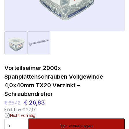
Vorteilseimer 2000x
Spanplattenschrauben Vollgewinde
4,0x40mm TX20 Verzinkt –
Schraubendreher
Ursprünglicher
Aktueller
€
26,83
€
35,12
Excl. btw
€
22,17
Preis
Preis
Nicht vorrätig
war:
ist:
In winkelwagen
€ 35,12
€ 26,83.