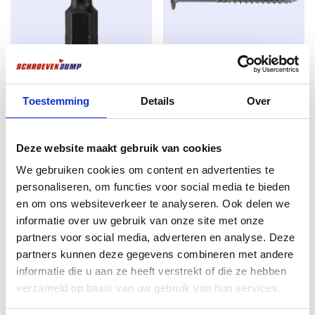
Pergolen, Terrassen und Vordächer. Die Beschichtung
ist auch
bei kleineren Schäden selbstheilend
und
sorgt so für eine längere Lebensdauer.
Bis zu doppelt so stark wie rostfreier Stahl
Schlagbohrer Torx 20 x 25mm –
Senkkopfschrauben 6.0 x 120
Im Gegensatz zu vielen Edelstahlschrauben sind
Sehr gut geeignet für
TX-30 verzinkt 100 Stück
Toestemming
Details
Over
SilverMate Outdoor-Schrauben
bis zu doppelt so
Schlagrollen
€
12,78
stark
und
minimieren so das
Risiko,
beim Eindrehen
€
2,25
ab
zubrechen – selbst in Hartholz oder bei hoher
excl. BTW:
€
10,56
Deze website maakt gebruik van cookies
Belastung. Sie bieten also sowohl dem Profi als auch
excl. BTW:
€
1,86
Noch 4 auf Lager
We gebruiken cookies om content en advertenties te
dem Heimwerker Sicherheit.
Auf Lager
personaliseren, om functies voor social media te bieden
Perfekt im Gebrauch
en om ons websiteverkeer te analyseren. Ook delen we
informatie over uw gebruik van onze site met onze
Magnetisch
: bleibt fest mit dem Bit verbunden,
partners voor social media, adverteren en analyse. Deze
ideal für Arbeiten über Kopf oder mit einer Hand.
partners kunnen deze gegevens combineren met andere
TX-Antrieb (Torx
): für optimalen Halt ohne
informatie die u aan ze heeft verstrekt of die ze hebben
Abrutschen.
verzameld op basis van uw gebruik van hun services.
TX-20 bei Ø 3,5 bis Ø 5,0 mm
: für eine solide