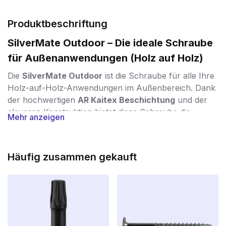
Produktbeschriftung
SilverMate Outdoor – Die ideale Schraube
für Außenanwendungen (Holz auf Holz)
Die
SilverMate Outdoor
ist die Schraube für alle Ihre
Holz-auf-Holz-Anwendungen im Außenbereich. Dank
der hochwertigen
AR Kaitex Beschichtung
und der
cleveren Konstruktion bietet diese Schraube die
Mehr anzeigen
perfekte Kombination aus
Haltbarkeit, Stärke und
einfacher Verarbeitung
.
Schutz vor Wind und Wetter
Häufig zusammen gekauft
Die spezielle
AR Kaitex Beschichtung
ist eine silberne
Rostschutzbeschichtung, die der
Korrosionsklasse C4
entspricht. Dies macht die Schraube resistent gegen
Regen, Feuchtigkeit und Frost – ideal für langfristige
Außenanwendungen wie Zäune, Wandverkleidungen,