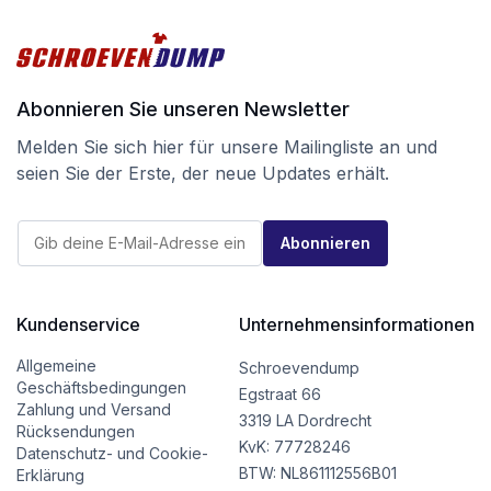
Abonnieren Sie unseren Newsletter
Melden Sie sich hier für unsere Mailingliste an und
seien Sie der Erste, der neue Updates erhält.
*
E
E
Abonnieren
-
-
M
M
a
a
i
i
l
Kundenservice
Unternehmensinformationen
l
*
*
Allgemeine
Schroevendump
Geschäftsbedingungen
Egstraat 66
Zahlung und Versand
3319 LA Dordrecht
Rücksendungen
KvK: 77728246
Datenschutz- und Cookie-
BTW: NL861112556B01
Erklärung