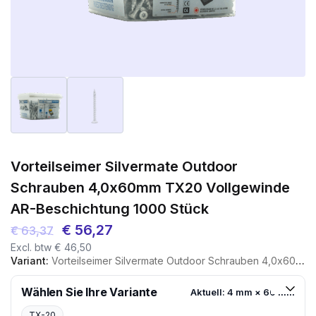
Vorteilseimer Silvermate Outdoor
Schrauben 4,0x60mm TX20 Vollgewinde
AR-Beschichtung 1000 Stück
Ursprünglicher
Aktueller
€
56,27
€
63,37
Excl. btw
€
46,50
Preis
Preis
Variant:
Vorteilseimer Silvermate Outdoor Schrauben 4,0x60mm TX20 Vollgewinde AR-Beschichtung 1000 Stück
war:
ist:
€ 63,37
€ 56,27.
Wählen Sie Ihre Variante
Aktuell: 4 mm × 60 mm
TX-20