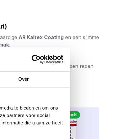
ut)
waardige
AR Kaitex Coating
en een slimme
emak
.
rdoor is de schroef bestand tegen regen,
la’s, vlonders en overkappingen. De
Over
uur.
waardoor de kans op
afbreken tijdens
 media te bieden en om ons
or zowel de professional als de doe-het-
kiezen dit
Meest verkocht
ze partners voor social
nformatie die u aan ze heeft