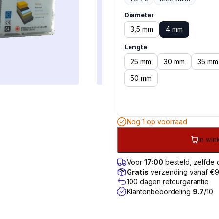
Diameter
3,5 mm
4 mm
Lengte
25 mm
30 mm
35 mm
50 mm
Nog 1 op voorraad
In wi
Voor
17:00
besteld, zelfde
Gratis
verzending vanaf €
100 dagen retourgarantie
Klantenbeoordeling
9.7
/10