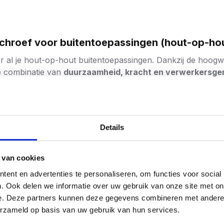
schroef voor buitentoepassingen (hout-op-ho
r al je hout-op-hout buitentoepassingen. Dankzij de hoog
te combinatie van
duurzaamheid, kracht en verwerkersg
eren anti-roestlaag die voldoet aan
corrosieklasse C4
. Hie
uitentoepassingen zoals schuttingen, gevelbekleding, pergo
Details
kleine beschadigingen
, wat zorgt voor een langere levensd
 van cookies
zijn SilverMate Outdoor schroeven
tot twee keer zo sterk
, 
ent en advertenties te personaliseren, om functies voor social
hout of bij hoge belasting. Daarmee bieden ze zekerheid vo
Vakmannen 
. Ook delen we informatie over uw gebruik van onze site met on
e. Deze partners kunnen deze gegevens combineren met andere i
erzameld op basis van uw gebruik van hun services.
t zitten, ideaal bij werken boven het hoofd of met één hand.