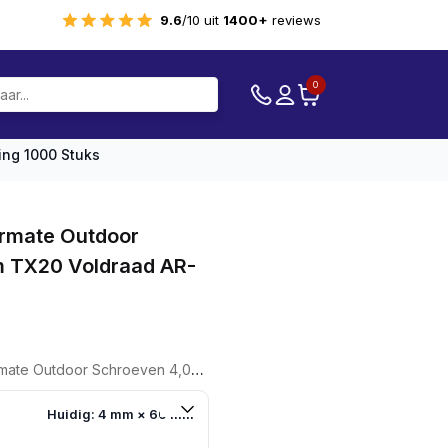
9.6
/10 uit
1400+
reviews
0
ng 1000 Stuks
rmate Outdoor
 TX20 Voldraad AR-
e
e
even 4,0x60mm TX20 Voldraad AR-Coating 1000 Stuks
7.
Huidig: 4 mm × 60 mm