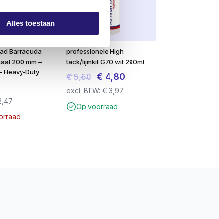
Alles toestaan
lad Barracuda
professionele High
etaal 200 mm –
tack/lijmkit G70 wit 290ml
 – Heavy-Duty
Oorspronkelijke
Huidige
€
4,80
€
5,50
prijs
prijs
excl. BTW:
€
3,97
2,47
was:
is:
Op voorraad
€ 5,50.
€ 4,80.
oorraad