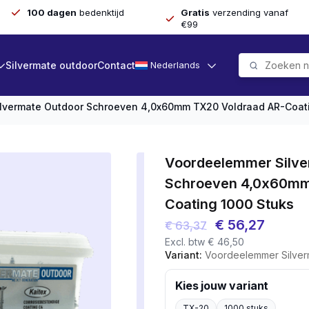
100 dagen
bedenktijd
Gratis
verzending vanaf
€99
Silvermate outdoor
Contact
Nederlands
lvermate Outdoor Schroeven 4,0x60mm TX20 Voldraad AR-Coati
Voordeelemmer Silve
Schroeven 4,0x60mm
Coating 1000 Stuks
Oorspronkelijk
Huidig
€
56,27
€
63,37
Excl. btw
€
46,50
prijs
prijs
Variant:
Voordeelemmer Silvermate Outdoor Schro
was:
is:
€ 63,37.
€ 56,2
Kies jouw variant
TX-20
1000 stuks