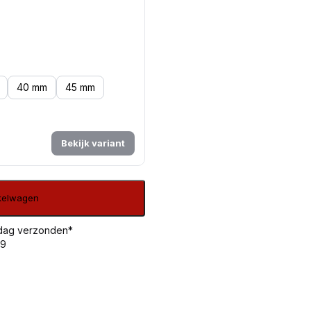
40 mm
45 mm
Bekijk variant
nkelwagen
 dag verzonden*
99