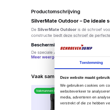
Productomschrijving
SilverMate Outdoor – De ideale 
De
SilverMate Outdoor
is dé schroef voo
constructie biedt deze schroef de perfec
Bescherming tegen weer en wind
De speciale
AR Kaitex Coating
is een zilv
Meer weergeven
vocht en vorst – ideaal voor langdurige b
Toestemming
coating is bovendien
zelfherstellend bij 
Tot twee keer zo sterk als RVS
Vaak samen gekocht
Deze website maakt gebruik
In tegenstelling tot veel RVS schroeven 
We gebruiken cookies om cont
het indraaien minimaal
is – zelfs in hard
Vakmannen kiezen dit.
websiteverkeer te analyseren
zelver.
media, adverteren en analys
Perfect in gebruik
verstrekt of die ze hebben v
Magnetisch
: blijft stevig aan de bi