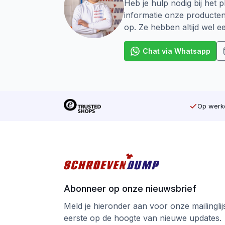
Heb je hulp nodig bij het p
Bestand tegen zware weersinvloede
informatie onze producte
op. Ze hebben altijd wel 
SilverMate Outdoor – gebouwd voor buit
Chat via Whatsapp
Op werkd
Abonneer op onze nieuwsbrief
Meld je hieronder aan voor onze mailinglijst
eerste op de hoogte van nieuwe updates.