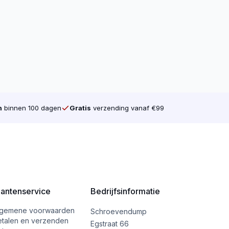
n
binnen 100 dagen
Gratis
verzending vanaf €99
lantenservice
Bedrijfsinformatie
lgemene voorwaarden
Schroevendump
etalen en verzenden
Egstraat 66