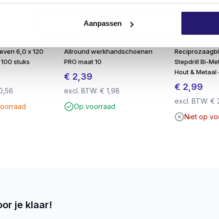
e grip zonder doorslippen.
Aanpassen
stevige en veilige verwerking.
even 6,0 x 120
Allround werkhandschoenen
Reciprozaagb
gscoëfficiënt en fijne schroefdraad.
 100 stuks
PRO maat 10
Stepdrill Bi-M
Hout & Metaal
€
2,39
€
2,99
0,56
excl. BTW:
€
1,98
epassingen
excl. BTW:
€
voorraad
Op voorraad
nti-roestbescherming
Niet op v
ns op breuk
werking met bithouder
TX-20 t/m Ø 5.0 mm)
diging
or je klaar!