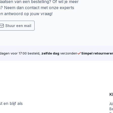
laatsen van een bestelling? Of wil je meer
n
n? Neem dan contact met onze experts
een antwoord op jouw vraag!
en. Gemaakt om te blijven.
Stuur een mail
agen voor 17:00 besteld,
zelfde dag
verzonden
Simpel retournere
K
 en blijf als
A
B