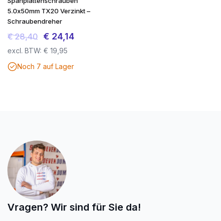
Spanplattenschrauben
5.0x50mm TX20 Verzinkt –
Schraubendreher
Ursprünglicher
Aktueller
€
24,14
€
28,40
Preis
Preis
excl. BTW:
€
19,95
war:
ist:
Noch 7 auf Lager
€ 28,40
€ 24,14.
Vragen? Wir sind für Sie da!