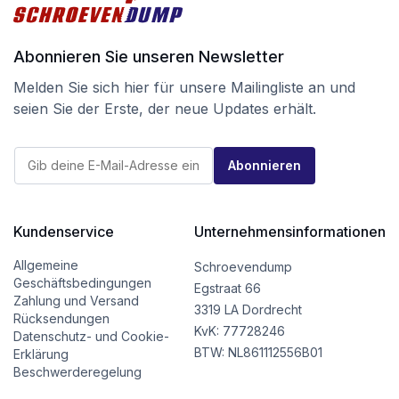
Abonnieren Sie unseren Newsletter
Melden Sie sich hier für unsere Mailingliste an und
seien Sie der Erste, der neue Updates erhält.
*
E
E
Abonnieren
-
-
M
M
a
a
i
i
l
Kundenservice
Unternehmensinformationen
l
*
*
Allgemeine
Schroevendump
Geschäftsbedingungen
Egstraat 66
Zahlung und Versand
3319 LA Dordrecht
Rücksendungen
KvK: 77728246
Datenschutz- und Cookie-
BTW: NL861112556B01
Erklärung
Beschwerderegelung