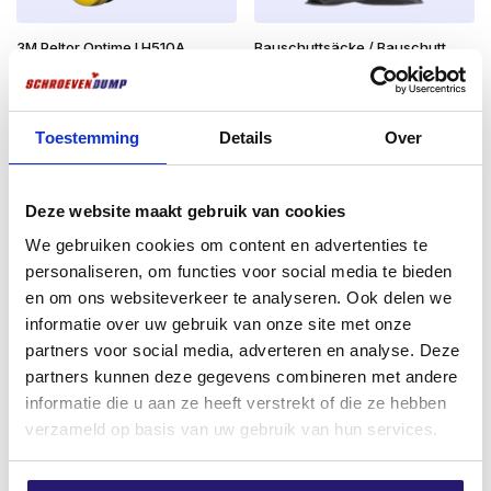
3M Peltor Optime I H510A
Bauschuttsäcke / Bauschutt
Gehörschutzkapsel – SNR 27 dB
schwere Qualität
– Leichter Gehörschutz
€
0,50
€
26,99
excl. BTW:
€
0,41
Toestemming
Details
Over
excl. BTW:
€
22,31
Auf Lager
Nicht vorrätig
Deze website maakt gebruik van cookies
We gebruiken cookies om content en advertenties te
personaliseren, om functies voor social media te bieden
en om ons websiteverkeer te analyseren. Ook delen we
informatie over uw gebruik van onze site met onze
partners voor social media, adverteren en analyse. Deze
partners kunnen deze gegevens combineren met andere
informatie die u aan ze heeft verstrekt of die ze hebben
verzameld op basis van uw gebruik van hun services.