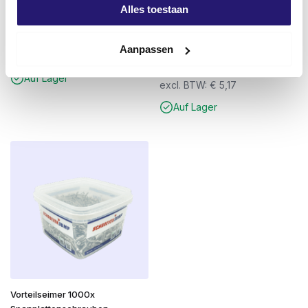
Schraubenkopf PZ-3 25mm
SDS-plus QX4 Betonbohrer 8.0 x
Alles toestaan
Stahl
210mm – 4-Schneider – Für
Beton & Stein – Arbeitslänge
€
0,55
150mm
Aanpassen
excl. BTW:
€
0,45
€
6,25
Auf Lager
excl. BTW:
€
5,17
Auf Lager
Vorteilseimer 1000x