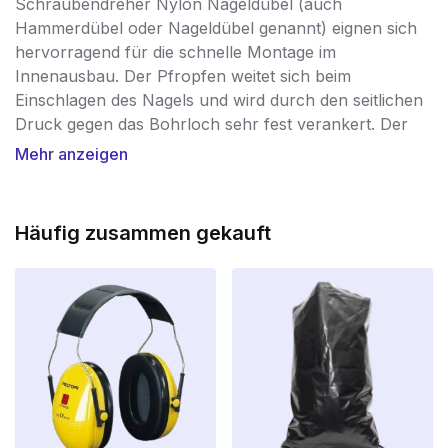
Schraubendreher Nylon Nageldübel (auch
Hammerdübel oder Nageldübel genannt) eignen sich
hervorragend für die schnelle Montage im
Innenausbau. Der Pfropfen weitet sich beim
Einschlagen des Nagels und wird durch den seitlichen
Druck gegen das Bohrloch sehr fest verankert. Der
PZ-Bit-Anschluss am Kopf ermöglicht ein zusätzliches
Mehr anzeigen
Anziehen des Nagels für eine optimale Befestigung.
Die Nageldübel von Screwdump sind aus griffigem
Nylon gefertigt und in Längen von 40 bis 160 mm
Häufig zusammen gekauft
erhältlich. Für die Befestigung von Sockelleisten,
Schienen, Latten oder Dielen auf Stein, Böden und
Decken verwenden Sie die Nageldübel von
Screwdump!