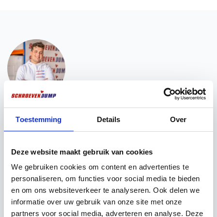
Vous voulez ? Nous sommes là pour vous
aider !
Toestemming
Details
Over
Vous avez besoin d'une aide pour la mise en place
d'une vente ? Vous souhaitez obtenir plus
Deze website maakt gebruik van cookies
d'informations sur nos produits ? N'hésitez pas à
We gebruiken cookies om content en advertenties te
prendre contact avec nos experts. Ils ont déjà bien
personaliseren, om functies voor social media te bieden
compris ce que vous attendiez d'eux !
en om ons websiteverkeer te analyseren. Ook delen we
informatie over uw gebruik van onze site met onze
Chat via Whatsapp
Envoyez un e-mail
partners voor social media, adverteren en analyse. Deze