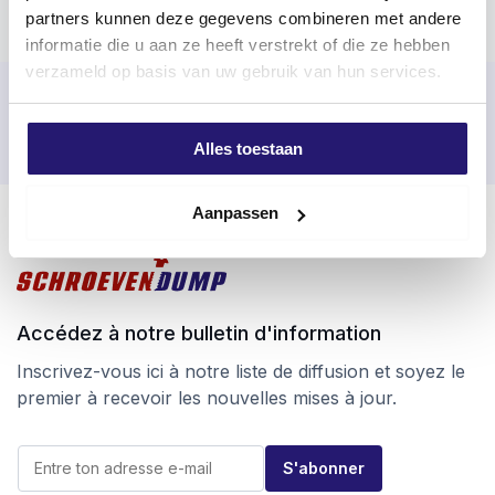
partners kunnen deze gegevens combineren met andere
informatie die u aan ze heeft verstrekt of die ze hebben
verzameld op basis van uw gebruik van hun services.
Commandé avant 17h00 les jours ouvrables, expédié le jour
même
Alles toestaan
Retour facile sous 100 jours
Livraison gratuite à partir de 99 €
Aanpassen
Accédez à notre bulletin d'information
Inscrivez-vous ici à notre liste de diffusion et soyez le
premier à recevoir les nouvelles mises à jour.
*
E
E
S'abonner
-
-
m
m