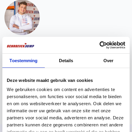
Vous voulez ? Nous sommes là pour vous
aider !
Vous avez besoin d'une aide pour la mise en place
Toestemming
Details
Over
d'une vente ? Vous souhaitez obtenir plus
d'informations sur nos produits ? N'hésitez pas à
prendre contact avec nos experts. Ils ont déjà bien
Deze website maakt gebruik van cookies
compris ce que vous attendiez d'eux !
We gebruiken cookies om content en advertenties te
personaliseren, om functies voor social media te bieden
Chat via Whatsapp
Envoyez un e-mail
en om ons websiteverkeer te analyseren. Ook delen we
informatie over uw gebruik van onze site met onze
partners voor social media, adverteren en analyse. Deze
partners kunnen deze gegevens combineren met andere
informatie die u aan ze heeft verstrekt of die ze hebben