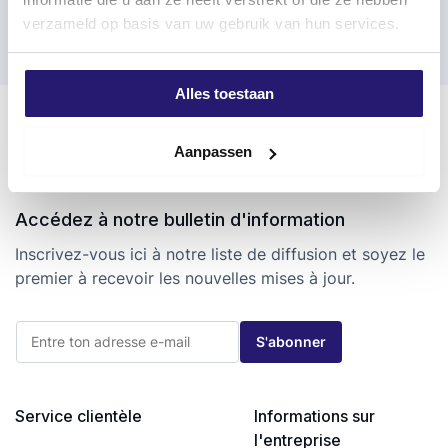
verzameld op basis van uw gebruik van hun services.
Commandé avant 17h00 les jours ouvrables, expédié le jour
même
Retour facile sous 100 jours
Livraison gratuite à partir de 99 €
Alles toestaan
Aanpassen
Accédez à notre bulletin d'information
Inscrivez-vous ici à notre liste de diffusion et soyez le
premier à recevoir les nouvelles mises à jour.
*
E
E
S'abonner
-
-
m
m
a
a
i
i
l
Service clientèle
Informations sur
l
*
E
l'entreprise