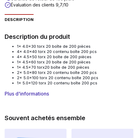
Évaluation des clients 9,7/10
DESCRIPTION
Description du produit
1x 4.0×30 torx 20 boîte de 200 pièces
4x 4.0×40 torx 20 contenu boîte 200 pcs
4x 4.5×50 torx 20 boîte de 200 pièces
1x 4.5×60 torx 20 boîte de 200 pièces
1x 4.5×70 torx20 boîte de 200 pièces
2x 5.0×80 torx 20 contenu boîte 200 pcs
2x 5.0×100 torx 20 contenu boîte 200 pcs
1x 5.0×120 torx 20 contenu boîte 200 pcs
Plus d'informations
Vis à aggloméré
Les vis à aggloméré Schroevendump ont un
entraînement Torx (TX). La vis est équipée d’une
Souvent achetés ensemble
double tête plate, ce qui en fait l’une des plus robustes
de sa catégorie.
Ces vis à aggloméré sont disponibles en version