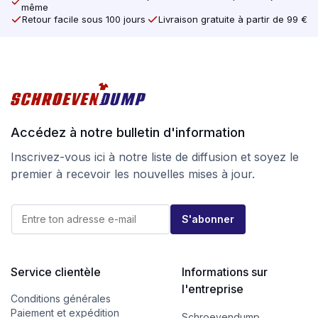
même
Retour facile sous 100 jours
Livraison gratuite à partir de 99 €
Accédez à notre bulletin d'information
Inscrivez-vous ici à notre liste de diffusion et soyez le
premier à recevoir les nouvelles mises à jour.
*
E
E
S'abonner
-
-
m
m
a
a
i
i
l
Service clientèle
Informations sur
l
*
E
l'entreprise
-
Conditions générales
m
Paiement et expédition
Schroevendump