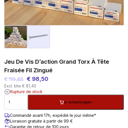
Jeu De Vis D’action Grand Torx À Tête
Fraisée Fil Zingué
Le
Le
€
98,50
€
119,88
Excl. btw
€
81,40
prix
prix
Rupture de stock
initial
actuel
In winkelwagen
était :
est :
€ 119,88.
€ 98,50.
Commandé avant 17h, expédié le jour même*
Livraison gratuite à partir de 99 €
Garantie de retour de 100 jours