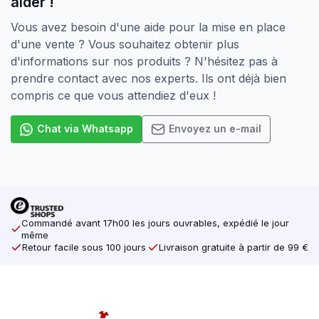
aider !
Utilisation intérieure et extérieure
Vous avez besoin d'une aide pour la mise en place
Caractéristiques
d'une vente ? Vous souhaitez obtenir plus
Trempé
d'informations sur nos produits ? N'hésitez pas à
Montage rapide
prendre contact avec nos experts. Ils ont déjà bien
Pour le montage de lattes, liteaux, chevrons et lattes
compris ce que vous attendiez d'eux !
sur béton
Avec ou sans lèvres antidérapantes
Chat via Whatsapp
Envoyez un e-mail
Commandé avant 17h00 les jours ouvrables, expédié le jour
même
Retour facile sous 100 jours
Livraison gratuite à partir de 99 €