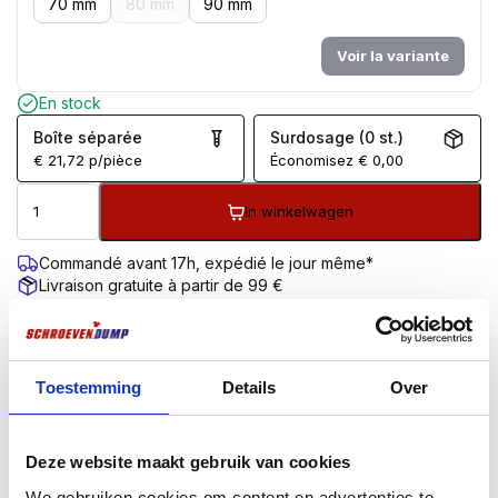
70 mm
80 mm
90 mm
Voir la variante
En stock
Boîte séparée
Surdosage (0 st.)
€
21,72
p/pièce
Économisez
€
0,00
In winkelwagen
Commandé avant 17h, expédié le jour même*
Livraison gratuite à partir de 99 €
Garantie de retour de 100 jours
Évaluation des clients 9,7/10
DESCRIPTION
INFORMATIONS COMPLÉMENTAIRES
AVIS (0)
Toestemming
Details
Over
Description du produit
Deze website maakt gebruik van cookies
Les manchons sont martelés dans un trou percé, le
We gebruiken cookies om content en advertenties te