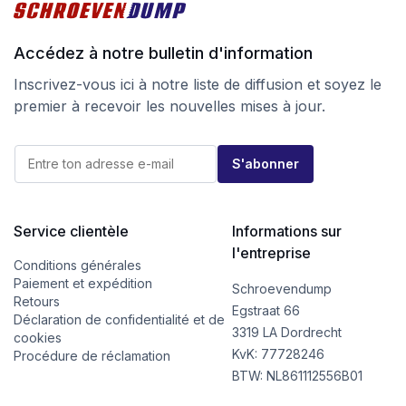
Accédez à notre bulletin d'information
Inscrivez-vous ici à notre liste de diffusion et soyez le
premier à recevoir les nouvelles mises à jour.
E
E
-
S'abonner
-
m
m
a
a
i
i
l
l
Service clientèle
Informations sur
E
*
-
l'entreprise
m
Conditions générales
a
Paiement et expédition
Schroevendump
i
Retours
l
Egstraat 66
Déclaration de confidentialité et de
*
3319 LA Dordrecht
cookies
KvK: 77728246
Procédure de réclamation
BTW: NL861112556B01