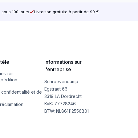
e sous 100 jours
Livraison gratuite à partir de 99 €
ntèle
Informations sur
l'entreprise
nérales
xpédition
Schroevendump
Egstraat 66
 confidentialité et de
3319 LA Dordrecht
KvK: 77728246
réclamation
BTW: NL861112556B01