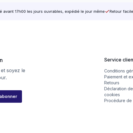
avant 17h00 les jours ouvrables, expédié le jour même
Retour facil
Service clie
on
 et soyez le
Conditions gé
Paiement et e
our.
Retours
Déclaration de
cookies
'abonner
Procédure de 