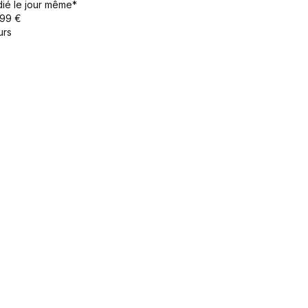
ié le jour même*
 99 €
urs