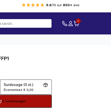
9.6
/10 sur
850+
avis
0
FFP1
Surdosage (0 st.)
Économisez
€
0,00
In winkelwagen