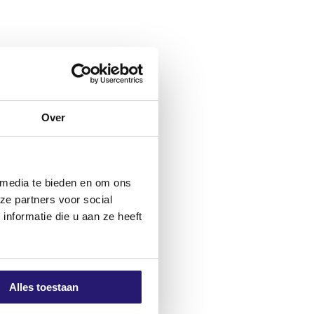
squ’à 4,5 fois la valeur MAC. Tels que : le
Over
 media te bieden en om ons
ze partners voor social
nformatie die u aan ze heeft
il polyvalents
Alles toestaan
1,98