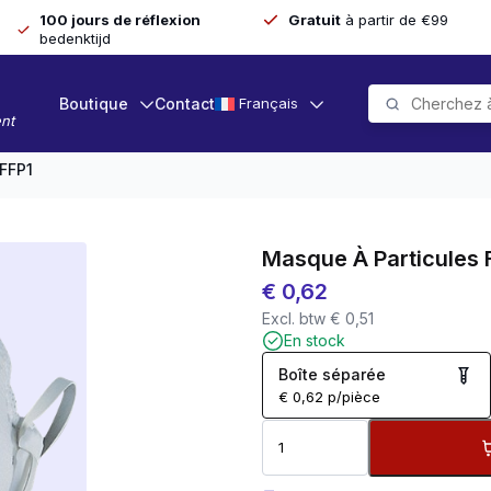
100 jours de réflexion
Gratuit
à partir de €99
bedenktijd
Boutique
Contact
Français
nt
 FFP1
Masque À Particules 
€
0,62
Excl. btw
€
0,51
En stock
Boîte séparée
€
0,62
p/pièce