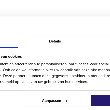
lides et liquides non toxiques à des concentrations allant ju
Details
 van cookies
ent en advertenties te personaliseren, om functies voor social
. Ook delen we informatie over uw gebruik van onze site met on
e. Deze partners kunnen deze gegevens combineren met andere i
erzameld op basis van uw gebruik van hun services.
ain
Isolation/mousse de
Gants de trava
polyuréthane 750ml S92
PRO taille 10
Le
Le
€
4,99
€
2,39
€
5,29
Aanpassen
,64
prix
prix
excl. BTW:
€
4,12
excl. BTW:
€
 stock