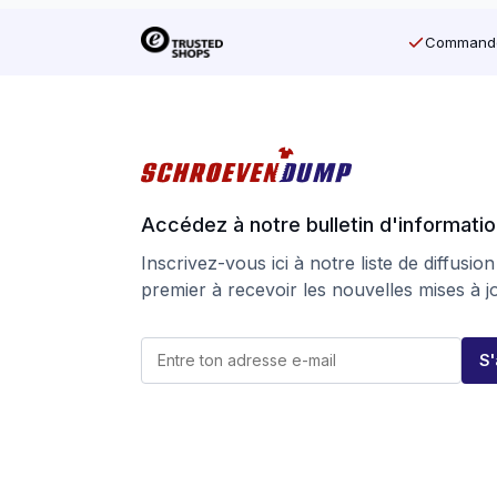
Commandé 
Accédez à notre bulletin d'informati
Inscrivez-vous ici à notre liste de diffusion
premier à recevoir les nouvelles mises à j
E
E
-
S
-
m
m
a
a
i
i
l
l
E
*
-
m