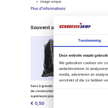
Usage unique
Plus d'informations
Utilisation : protège contre les aérosols so
bois, le fer, les textiles, le verre et l’huile.
Souvent achetés ensemble
Toestemming
Deze website maakt gebruik
We gebruiken cookies om cont
websiteverkeer te analyseren
media, adverteren en analys
verstrekt of die ze hebben v
Sacs à gravats et à déchets
Balayeuse à m
de construction de qualité
€
1,99
supérieure pour bennes à vis
excl. BTW:
€
1
€
0,50
Rupture de