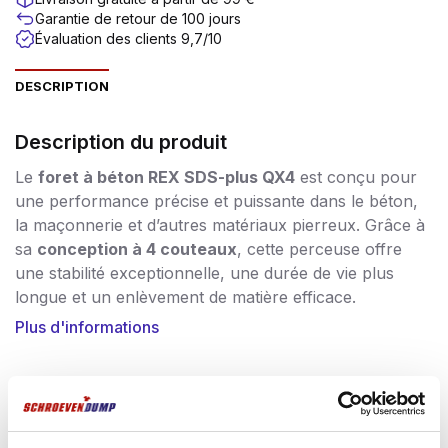
Garantie de retour de 100 jours
Évaluation des clients 9,7/10
DESCRIPTION
Description du produit
Le
foret à béton REX SDS-plus QX4
est conçu pour
une performance précise et puissante dans le béton,
la maçonnerie et d’autres matériaux pierreux. Grâce à
sa
conception à 4 couteaux
, cette perceuse offre
une stabilité exceptionnelle, une durée de vie plus
longue et un enlèvement de matière efficace.
Plus d'informations
Le
marteau perforateur REX® QX4
vous permet de
percer un trou rond et net avec un minimum d’effort.
Les quatre arêtes de coupe sont inclinées à
180°
pour
Souvent achetés ensemble
une
transmission de la puissance à 100 %.
Grâce à
la technologie
IDS
, le corps et la tête du foret sont