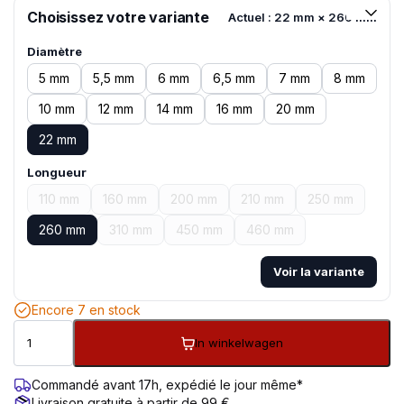
Choisissez votre variante
Actuel : 22 mm × 260 mm
Diamètre
5 mm
5,5 mm
6 mm
6,5 mm
7 mm
8 mm
10 mm
12 mm
14 mm
16 mm
20 mm
22 mm
Longueur
110 mm
160 mm
200 mm
210 mm
250 mm
260 mm
310 mm
450 mm
460 mm
Voir la variante
Encore 7 en stock
In winkelwagen
Commandé avant 17h, expédié le jour même*
Livraison gratuite à partir de 99 €