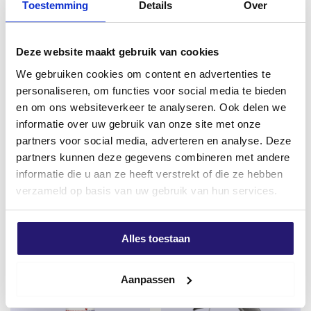
Toestemming
Details
Over
fusionnés en un ensemble homogène. Cela rend le
foret extrêmement résistant aux charges et aux
températures élevées – un avantage clé par rapport
Deze website maakt gebruik van cookies
aux fraises jumelées traditionnelles.
We gebruiken cookies om content en advertenties te
Les quatre profondes rainures en spirale du foret sont
personaliseren, om functies voor social media te bieden
parfaitement adaptées à la géométrie du mandrin. Cela
en om ons websiteverkeer te analyseren. Ook delen we
garantit une
élimination rapide de la farine de
informatie over uw gebruik van onze site met onze
forage
, une usure minimale et la
vitesse de forage la
partners voor social media, adverteren en analyse. Deze
plus élevée
de sa catégorie.
vis à panneaux d’aggloméré
Masque à poussière fine FFP3
partners kunnen deze gegevens combineren met andere
filetage creux 4,0 x 40 TX-20
€
1,45
informatie die u aan ze heeft verstrekt of die ze hebben
Le foret est
doté d’un raccord SDS-plus
, adapté aux
zingué 200 pcs6
verzameld op basis van uw gebruik van hun services.
excl. BTW:
€
1,20
marteaux rotatifs courants, et porte la
marque PGM
,
€
3,75
qui garantit la précision dimensionnelle et la sécurité
En stock
excl. BTW:
€
3,10
des fixations.
Alles toestaan
En stock
Caractéristiques principales :
Conception à 4 fraises
pour des trous précis
Aanpassen
et ronds