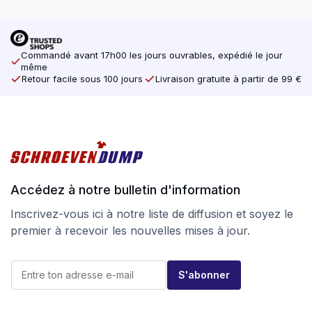
Commandé avant 17h00 les jours ouvrables, expédié le jour
même
Retour facile sous 100 jours
Livraison gratuite à partir de 99 €
Accédez à notre bulletin d'information
Inscrivez-vous ici à notre liste de diffusion et soyez le
premier à recevoir les nouvelles mises à jour.
*
E
E
S'abonner
-
-
m
m
a
a