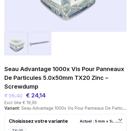
Seau Advantage 1000x Vis Pour Panneaux
De Particules 5.0x50mm TX20 Zinc –
Screwdump
Le
Le
€
24,14
€
28,40
Excl. btw
€
19,95
prix
prix
Variant:
Seau Advantage 1000x Vis Pour Panneaux De Particules 5.0x50mm TX20 Zinc - Screwdump
initial
actuel
était :
est :
Choisissez votre variante
Actuel : 5 mm × 50 mm
€ 28,40.
€ 24,14.
TX-20