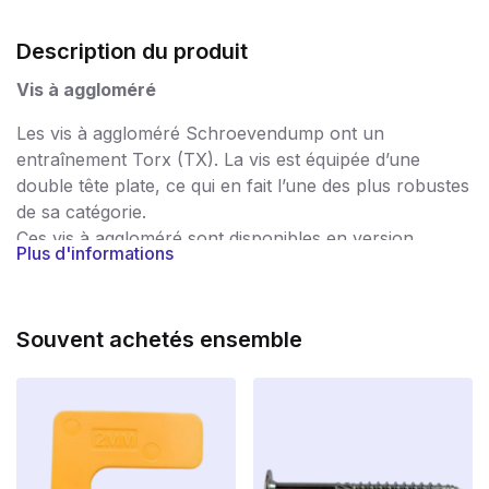
Description du produit
Vis à aggloméré
Les vis à aggloméré Schroevendump ont un
entraînement Torx (TX). La vis est équipée d’une
double tête plate, ce qui en fait l’une des plus robustes
de sa catégorie.
Ces vis à aggloméré sont disponibles en version
Plus d'informations
galvanisée.
Les vis pour panneaux d’aggloméré sont utilisées dans
un très large éventail d’applications et garantissent un
Souvent achetés ensemble
traitement sans problème. Les vis sont rigoureusement
contrôlées après la production, de sorte que vous
avez la garantie de ne travailler qu’avec des vis de
haute qualité, sans bavures et très résistantes. Les vis
portent donc le marquage CE, par lequel le fabricant