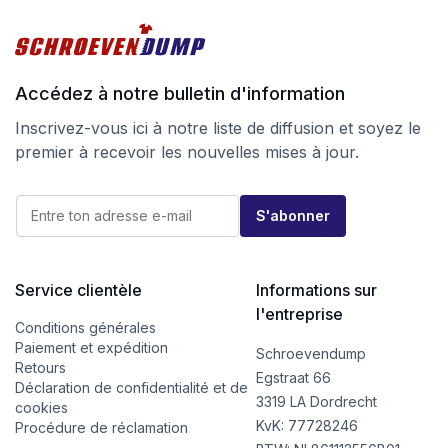
Accédez à notre bulletin d'information
Inscrivez-vous ici à notre liste de diffusion et soyez le
premier à recevoir les nouvelles mises à jour.
E
E
-
S'abonner
-
m
m
a
a
i
i
l
l
Service clientèle
Informations sur
E
*
-
l'entreprise
m
Conditions générales
a
Paiement et expédition
Schroevendump
i
Retours
l
Egstraat 66
Déclaration de confidentialité et de
E
3319 LA Dordrecht
cookies
-
KvK: 77728246
m
Procédure de réclamation
a