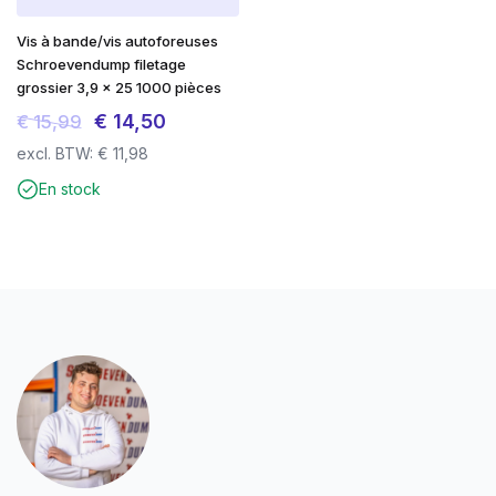
transparente, évitant ainsi l’utilisation de plastique dans
le tri des déchets.
Vis à bande/vis autoforeuses
Schroevendump filetage
Recherchez la qualité au meilleur prix sur
grossier 3,9 x 25 1000 pièces
screwdump.co.uk et jetez un coup d’œil à notre page
Le
Le
€
14,50
€
15,99
instragram.
prix
prix
excl. BTW:
€
11,98
initial
actuel
En stock
était :
est :
€ 15,99.
€ 14,50.