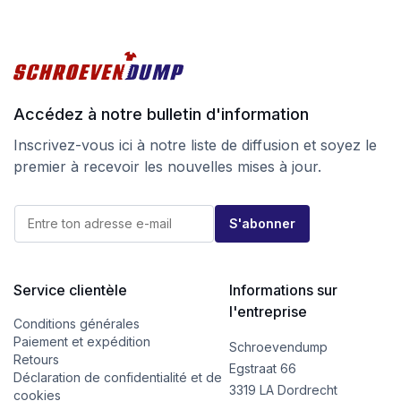
Accédez à notre bulletin d'information
Inscrivez-vous ici à notre liste de diffusion et soyez le
premier à recevoir les nouvelles mises à jour.
E
E
-
S'abonner
-
m
m
a
a
i
i
l
l
Service clientèle
Informations sur
*
*
*
l'entreprise
Conditions générales
Paiement et expédition
Schroevendump
Retours
Egstraat 66
Déclaration de confidentialité et de
3319 LA Dordrecht
cookies