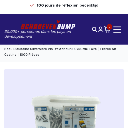
100 jours de réflexion
bedenktijd
0
30.000+ personnes dans les pays en
développement
Accueil
Seaux Avantageux
Seau D’aubaine SilverMate Vis D’extérieur 5.0x50mm TX20 | Filetée AR-
Coating | 1000 Pièces