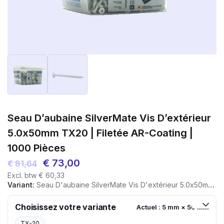
Seau D’aubaine SilverMate Vis D’extérieur
5.0x50mm TX20 | Filetée AR-Coating |
1000 Pièces
Le
Le
€
73,00
€
81,64
Excl. btw
€
60,33
prix
prix
Variant:
Seau D'aubaine SilverMate Vis D'extérieur 5.0x50mm TX20 | Filetée AR-Coating | 1000 Pièces
initial
actuel
était :
est :
Choisissez votre variante
Actuel : 5 mm × 50 mm
€ 81,64.
€ 73,00.
TX-20