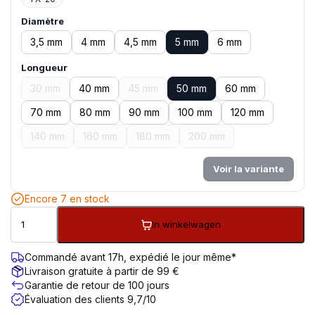
Diamètre
3,5 mm
4 mm
4,5 mm
5 mm
6 mm
Longueur
30 mm
40 mm
45 mm
50 mm
60 mm
70 mm
80 mm
90 mm
100 mm
120 mm
140 mm
160 mm
180 mm
200 mm
Voir la variante
Encore 7 en stock
In winkelwagen
Commandé avant 17h, expédié le jour même*
Livraison gratuite à partir de 99 €
Garantie de retour de 100 jours
Évaluation des clients 9,7/10