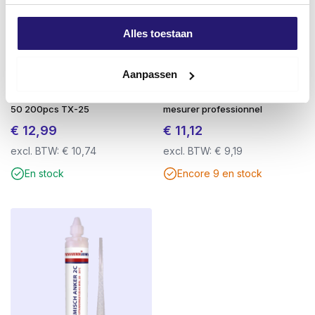
seule main.
Alles toestaan
Entraînement TX (Torx
) : pour une prise
optimale sans glissement.
Aanpassen
Vis sans tête pour terrasse
Stanley Tape Measure 8m x
TX-20 de Ø 3,5 à Ø 5,0 mm
: pour un traitement
Acier inoxydable noir 410 5.0 x
25mm – 1-30-457 – Ruban à
solide et sûr.
50 200pcs TX-25
mesurer professionnel
€
12,99
€
11,12
Vissage en douceur
grâce à un faible coefficient
de frottement et à des filets fins.
excl. BTW:
€
10,74
excl. BTW:
€
9,19
En stock
Encore 9 en stock
Les avantages en un coup d’œil :
Idéal pour les applications extérieures bois sur
bois
AR Kaitex Coating (C4)
: protection antirouille
argentée
Jusqu’à 2 fois plus résistant que l’acier
inoxydable
: moins de risques de rupture