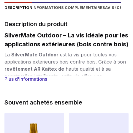
DESCRIPTION
INFORMATIONS COMPLÉMENTAIRES
AVIS (0)
Description du produit
SilverMate Outdoor – La vis idéale pour les
applications extérieures (bois contre bois)
La
SilverMate Outdoor
est la vis pour toutes vos
applications extérieures bois contre bois. Grâce à son
revêtement AR Kaitex de
haute qualité et à sa
construction intelligente, cette vis offre une
Plus d'informations
combinaison parfaite de
durabilité, de résistance et
de facilité de traitement.
Protection contre le vent et les intempéries
Souvent achetés ensemble
Le
revêtement
spécial
AR Kaitex
est un revêtement
antirouille argenté qui répond à la
classe de corrosion
C4
. La vis résiste ainsi à la pluie, à l’humidité et au gel,
ce qui est idéal pour les applications extérieures à long