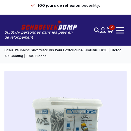
100 jours de réflexion
bedenktijd
0
30.000+ personnes dans les pays en
développement
Accueil
Seaux Avantageux
Seau D’aubaine SilverMate Vis Pour L’extérieur 4.5x60mm TX20 | Filetée
AR-Coating | 1000 Pièces