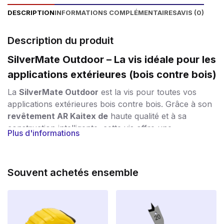
DESCRIPTION
INFORMATIONS COMPLÉMENTAIRES
AVIS (0)
Description du produit
SilverMate Outdoor – La vis idéale pour les
applications extérieures (bois contre bois)
La
SilverMate Outdoor
est la vis pour toutes vos
applications extérieures bois contre bois. Grâce à son
revêtement AR Kaitex de
haute qualité et à sa
construction intelligente, cette vis offre une
Plus d'informations
combinaison parfaite de
durabilité, de résistance et
de facilité de traitement.
Protection contre le vent et les intempéries
Souvent achetés ensemble
Le
revêtement
spécial
AR Kaitex
est un revêtement
antirouille argenté qui répond à la
classe de corrosion
C4
. La vis résiste ainsi à la pluie, à l’humidité et au gel,
ce qui est idéal pour les applications extérieures à long