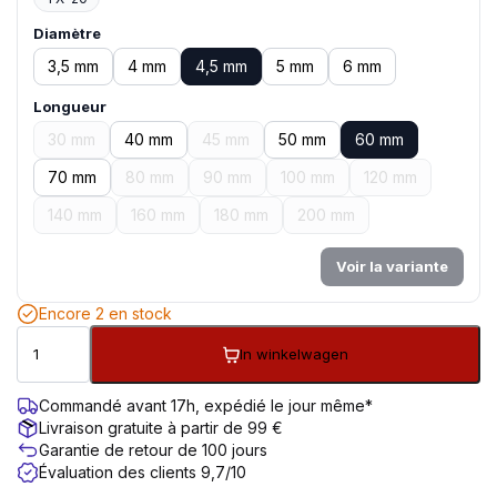
Diamètre
3,5 mm
4 mm
4,5 mm
5 mm
6 mm
Longueur
30 mm
40 mm
45 mm
50 mm
60 mm
70 mm
80 mm
90 mm
100 mm
120 mm
140 mm
160 mm
180 mm
200 mm
Voir la variante
Encore 2 en stock
In winkelwagen
Commandé avant 17h, expédié le jour même*
Livraison gratuite à partir de 99 €
Garantie de retour de 100 jours
Évaluation des clients 9,7/10