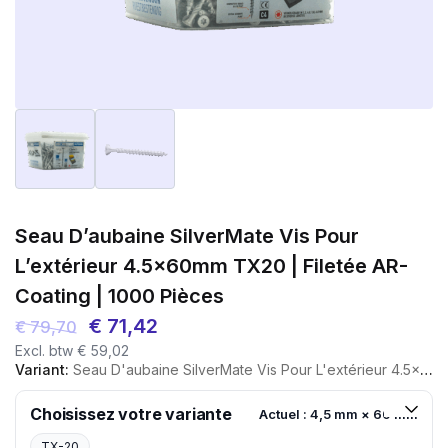
Seau D’aubaine SilverMate Vis Pour
L’extérieur 4.5x60mm TX20 | Filetée AR-
Coating | 1000 Pièces
Le
Le
€
71,42
€
79,70
Excl. btw
€
59,02
prix
prix
Variant:
Seau D'aubaine SilverMate Vis Pour L'extérieur 4.5x60mm TX20 | Filetée AR-Coating | 1000 Pièces
initial
actuel
était :
est :
Choisissez votre variante
Actuel : 4,5 mm × 60 mm
€ 79,70.
€ 71,42.
TX-20