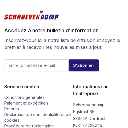
Accédez à notre bulletin d'information
Inscrivez-vous ici à notre liste de diffusion et soyez le
premier à recevoir les nouvelles mises à jour.
*
E
E
S'abonner
-
-
m
m
a
a
i
i
l
Service clientèle
Informations sur
l
*
E
l'entreprise
-
Conditions générales
m
Paiement et expédition
Schroevendump
a
Retours
i
Egstraat 66
Déclaration de confidentialité et de
l
3319 LA Dordrecht
cookies
KvK: 77728246
Procédure de réclamation