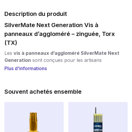
Description du produit
SilverMate Next Generation Vis à
panneaux d’aggloméré – zinguée, Torx
(TX)
Les
vis à panneaux d’aggloméré SilverMate Next
Generation
sont conçues pour les artisans
professionnels et les bricoleurs exigeants qui
Plus d'informations
souhaitent obtenir le meilleur de leurs outils de
vissage. Ces vis se distinguent par leur conception
unique, chaque longueur et chaque diamètre ayant un
Souvent achetés ensemble
pas spécifique
et un
filetage optimisé
.
Une technologie avancée pour des
performances maximales
Pas optimal par longueur :
les vis courtes ont un
pas plus petit pour une valeur d’arrachement