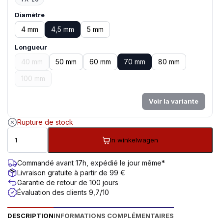
Diamètre
4 mm
4,5 mm
5 mm
Longueur
40 mm
50 mm
60 mm
70 mm
80 mm
100 mm
Voir la variante
Rupture de stock
In winkelwagen
Commandé avant 17h, expédié le jour même*
Livraison gratuite à partir de 99 €
Garantie de retour de 100 jours
Évaluation des clients 9,7/10
DESCRIPTION
INFORMATIONS COMPLÉMENTAIRES