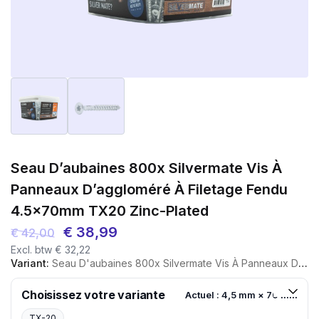
Seau D’aubaines 800x Silvermate Vis À
Panneaux D’aggloméré À Filetage Fendu
4.5x70mm TX20 Zinc-Plated
Le
Le
€
38,99
€
42,00
Excl. btw
€
32,22
prix
prix
Variant:
Seau D'aubaines 800x Silvermate Vis À Panneaux D'aggloméré À Filetage Fendu 4.5x70mm TX20 Zinc-Plated
initial
actuel
était :
est :
Choisissez votre variante
Actuel : 4,5 mm × 70 mm
€ 42,00.
€ 38,99.
TX-20