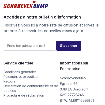
Suivez-nous également sur
Instagram
pour des offres
actuelles, des conseils et de l’inspiration.
Accédez à notre bulletin d'information
Inscrivez-vous ici à notre liste de diffusion et soyez le
premier à recevoir les nouvelles mises à jour.
E
E
-
S'abonner
-
m
m
a
a
i
i
l
l
Service clientèle
Informations sur
E
*
-
l'entreprise
m
Conditions générales
a
Paiement et expédition
Schroevendump
i
Retours
l
Egstraat 66
Déclaration de confidentialité et de
*
3319 LA Dordrecht
cookies
KvK: 77728246
Procédure de réclamation
BTW: NL861112556B01