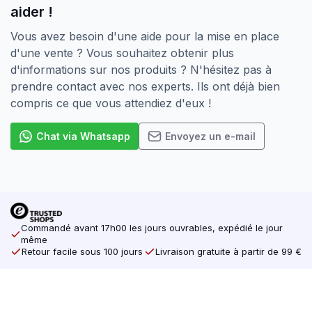
aider !
Prémurs, plafonds, enduits et lambris
Vous avez besoin d'une aide pour la mise en place
Structures de toit et autres applications
d'une vente ? Vous souhaitez obtenir plus
intérieures porteuses
d'informations sur nos produits ? N'hésitez pas à
Fil partiel et fil complet
prendre contact avec nos experts. Ils ont déjà bien
compris ce que vous attendiez d'eux !
Fil de fer :
idéal lorsque vous souhaitez
assembler fermement deux pièces de bois, par
Chat via Whatsapp
Envoyez un e-mail
exemple pour le montage de murs, de plafonds
ou de planches de bois.
Filet
complet :
filets jusqu’à la tête pour une
répartition uniforme de la force et une prise
maximale dans une seule pièce de bois.
Commandé avant 17h00 les jours ouvrables, expédié le jour
même
Optez pour la qualité au meilleur prix et commandez
Retour facile sous 100 jours
Livraison gratuite à partir de 99 €
facilement les vis à panneaux d’aggloméré
SilverMate Next Generation en ligne sur
screwdump.co.uk
.