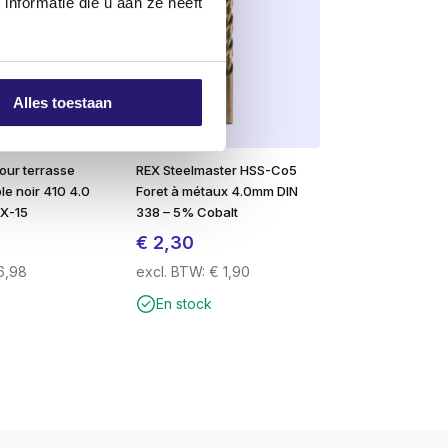
nformatie die u aan ze heeft
e seule main.
Alles toestaan
pour terrasse
REX Steelmaster HSS-Co5
le noir 410 4.0
Foret à métaux 4.0mm DIN
TX-15
338 – 5% Cobalt
€
2,30
6,98
excl. BTW:
€
1,90
En stock