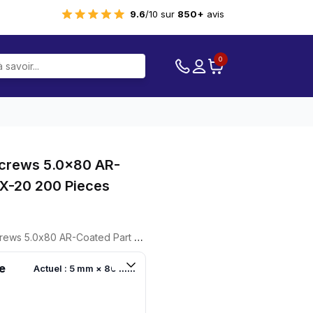
9.6
/10 sur
850+
avis
0
Screws 5.0×80 AR-
TX-20 200 Pieces
0 AR-Coated Part Thread TX-20 200 Pieces
e
Actuel : 5 mm × 80 mm