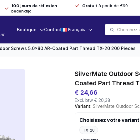
100 jours de réflexion
Gratuit
à partir de €99
bedenktijd
Boutique
Contact
Français
nt
tdoor Screws 5.0×80 AR-Coated Part Thread TX-20 200 Pieces
SilverMate Outdoor 
Coated Part Thread 
€
24,66
Excl. btw
€
20,38
Variant:
SilverMate Outdoor Screws 5.0x8
Choisissez votre variant
TX-20