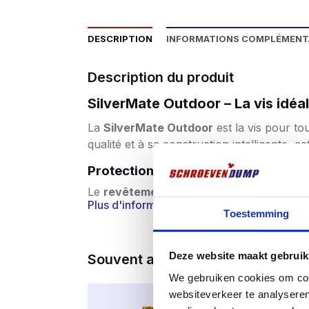
DESCRIPTION
INFORMATIONS COMPLÉMENT
Description du produit
SilverMate Outdoor – La vis idéal
La
SilverMate Outdoor
est la vis pour to
qualité et à sa construction intelligente, 
Protection contre le vent et les int
Le
revêtement
spécial
AR Kaitex
est un r
Plus d'informations
l’humidité et au gel, ce qui est idéal pour
Toestemming
les terrasses et les auvents. Le revêteme
plus longue.
Deze website maakt gebruik
Souvent achetés ensemble
Jusqu’à deux fois plus résistant que
We gebruiken cookies om cont
Contrairement à de nombreuses vis en aci
websiteverkeer te analyseren
le
risque de
rupture lors du vissage
– mêm