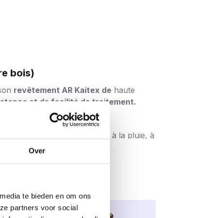
re bois)
 son
revêtement AR Kaitex de
haute
istance et de facilité de traitement.
rrosion C4
. La vis résiste ainsi à la pluie, à
tures, les revêtements muraux, les pergolas,
Over
neurs
, ce qui garantit une durée de vie
 media te bieden en om ons
x fois plus résistantes
, ce qui
minimise
ze partners voor social
t donc une sécurité tant pour le