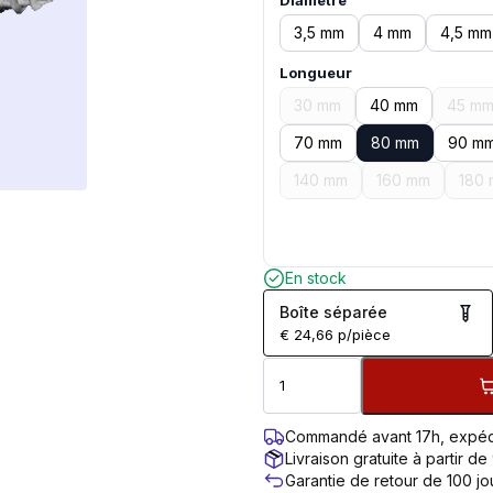
Diamètre
3,5 mm
4 mm
4,5 mm
Longueur
30 mm
40 mm
45 m
70 mm
80 mm
90 m
140 mm
160 mm
180
En stock
Boîte séparée
€
24,66
p/pièce
Commandé avant 17h, expéd
Livraison gratuite à partir de
Garantie de retour de 100 jo