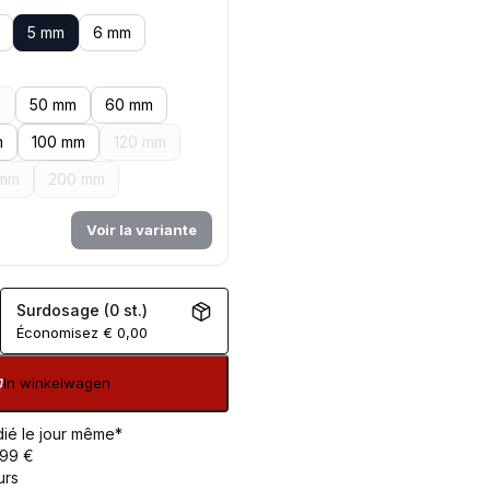
5 mm
6 mm
m
50 mm
60 mm
m
100 mm
120 mm
 mm
200 mm
Voir la variante
Surdosage (0 st.)
Économisez
€
0,00
In winkelwagen
ié le jour même*
 99 €
urs