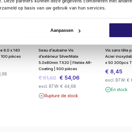
e. Deze partners kunnen deze gegevens combineren met andere i
erzameld op basis van uw gebruik van hun services.
l’embout, idéal pour travailler au-dessus de la tête ou d’un
Aanpassen
 prise optimale sans glissement.
 traitement solide et sûr.
ée 6.0 x 140
Seau d’aubaine Vis
Vis sans tête 
 100 pièces
d’extérieur SilverMate
Acier inoxydab
 coefficient de frottement et à des filets fins.
5.0x80mm TX20 | Filetée AR-
x 50 200pcs 
Coating | 500 pièces
€
8,45
1,98
Le
Le
€
54,06
€
61,66
excl. BTW:
€
res bois sur bois
prix
prix
excl. BTW:
€
44,68
En stock
initial
actuel
Rupture de stock
antirouille argentée
était :
est :
acier inoxydable
: moins de risques de rupture
€ 61,66.
€ 54,06.
lation rapide avec le porte-embout
(TX-20 jusqu’à Ø 5,0 mm)