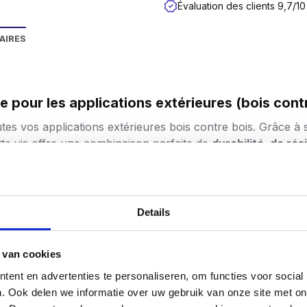
Évaluation des clients 9,7/10
AIRES
e pour les applications extérieures (bois cont
utes vos applications extérieures bois contre bois. Grâce à
cette vis offre une combinaison parfaite de
durabilité, de rés
empéries
evêtement antirouille argenté qui répond à la
classe de co
 les applications extérieures à long terme telles que les clô
Details
nt est également
auto-cicatrisant en cas de dommages mi
 van cookies
 l’acier inoxydable
ent en advertenties te personaliseren, om functies voor social
er inoxydable, les vis SilverMate Outdoor sont jusqu
‘à deu
. Ook delen we informatie over uw gebruik van onze site met on
e dans le bois dur ou sous des charges élevées. Ils offren