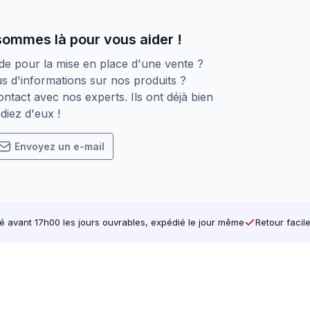
s d’endommagement
sommes là pour vous aider !
durs
de pour la mise en place d'une vente ?
s d'informations sur nos produits ?
ntact avec nos experts. Ils ont déjà bien
ieur. Fabriqué pour durer.
diez d'eux !
Envoyez un e-mail
avant 17h00 les jours ouvrables, expédié le jour même
Retour facil