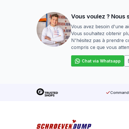
Revêtement auto-cicatrisant
en ca
Vous voulez ? Nous 
Convient pour les bois tendres et 
Vous avez besoin d'une ai
Vous souhaitez obtenir plu
Résistant aux intempéries
N'hésitez pas à prendre co
SilverMate Outdoor – conçu pour l’extér
compris ce que vous atten
Chat via Whatsapp
Commandé 