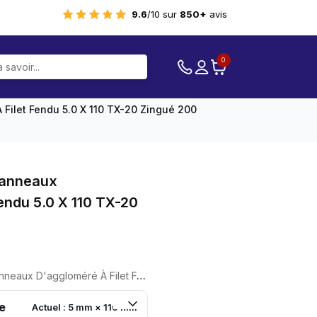
9.6
/10 sur
850+
avis
0
 Filet Fendu 5.0 X 110 TX-20 Zingué 200
Panneaux
endu 5.0 X 110 TX-20
ré À Filet Fendu 5.0 X 110 TX-20 Zingué 200 Pièces
e
Actuel : 5 mm × 110 mm