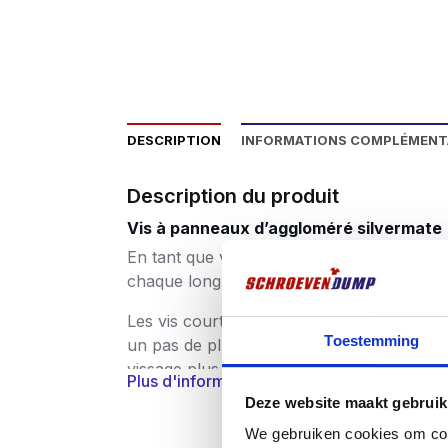
DESCRIPTION
INFORMATIONS COMPLÉMENT
Description du produit
Vis à panneaux d’aggloméré silvermate
En tant que vis unique sur le marché, les 
chaque longueur et diamètre, qui sont lég
Les vis courtes, au contraire, ont un pas
Toestemming
un pas de plus en plus grand, ce qui leur 
vissage plus rapide permet de gagner be
Plus d'informations
Deze website maakt gebruik
La génération SilverMate Next se concentr
We gebruiken cookies om cont