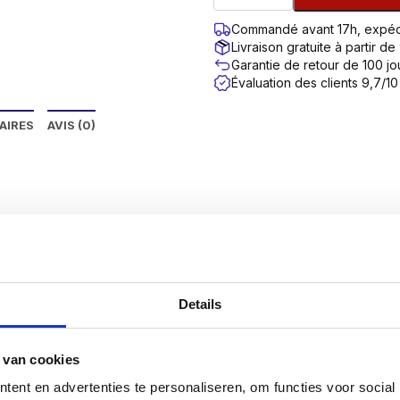
Commandé avant 17h, expéd
Livraison gratuite à partir de
Garantie de retour de 100 jo
Évaluation des clients 9,7/10
AIRES
AVIS (0)
vis SilverMate Next generation ont leur propre pas optimal 
èrement ou fortement ajustés.
 plus petit pour obtenir une valeur d’arrachement élevée. L
Details
permet de se visser plus rapidement. Les visseuses actuelle
aucoup de temps.
 van cookies
e sur 4 caractéristiques au moins égales à celles des mar
ent en advertenties te personaliseren, om functies voor social