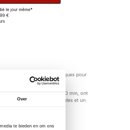
ié le jour même*
 99 €
urs
et des caractéristiques spécifiques pour
es vis plus longues, de 60 à 200 mm, ont
Over
s sont de plus en plus puissantes et un
ques A les plus connues :
 media te bieden en om ons