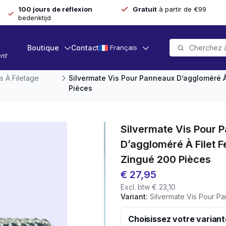
100 jours de réflexion
Gratuit
à partir de €99
bedenktijd
Boutique
Contact
Français
nt
s À Filetage
Silvermate Vis Pour Panneaux D’aggloméré À
Pièces
Silvermate Vis Pour 
D’aggloméré À Filet F
Zingué 200 Pièces
€
27,95
Excl. btw
€
23,10
Variant:
Silvermate Vis Pour Panneaux D'agglomé
Choisissez votre variant