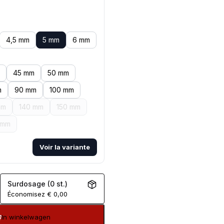
4,5 mm
5 mm
6 mm
45 mm
50 mm
m
90 mm
100 mm
mm
140 mm
150 mm
 mm
Voir la variante
Surdosage (0 st.)
Économisez
€
0,00
In winkelwagen