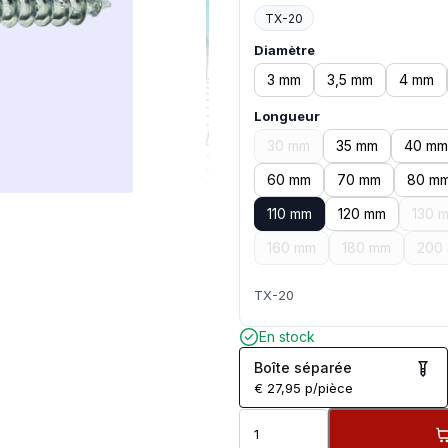
TX-20
Diamètre
3 mm
3,5 mm
4 mm
Longueur
30 mm
35 mm
40 mm
60 mm
70 mm
80 m
110 mm
120 mm
130 
160 mm
180 mm
200
TX-20
En stock
Boîte séparée
€
27,95
p/pièce