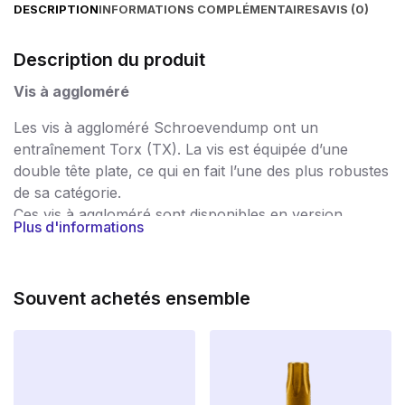
DESCRIPTION
INFORMATIONS COMPLÉMENTAIRES
AVIS (0)
Description du produit
Vis à aggloméré
Les vis à aggloméré Schroevendump ont un
entraînement Torx (TX). La vis est équipée d’une
double tête plate, ce qui en fait l’une des plus robustes
de sa catégorie.
Ces vis à aggloméré sont disponibles en version
Plus d'informations
galvanisée.
Les vis pour panneaux d’aggloméré sont utilisées dans
un très large éventail d’applications et garantissent un
Souvent achetés ensemble
traitement sans problème. Les vis sont rigoureusement
contrôlées après la production, de sorte que vous
avez la garantie de ne travailler qu’avec des vis de
haute qualité, sans bavures et très résistantes. Les vis
portent donc le marquage CE, par lequel le fabricant