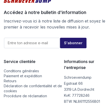
Accédez à notre bulletin d'information
Inscrivez-vous ici à notre liste de diffusion et soyez le
premier à recevoir les nouvelles mises à jour.
*
E
E
S'abonner
-
-
m
m
a
a
i
i
l
Service clientèle
Informations sur
l
*
E
l'entreprise
-
Conditions générales
m
Paiement et expédition
Schroevendump
a
Retours
i
Egstraat 66
Déclaration de confidentialité et de
l
3319 LA Dordrecht
cookies
KvK: 77728246
Procédure de réclamation
BTW: NL861112556B01