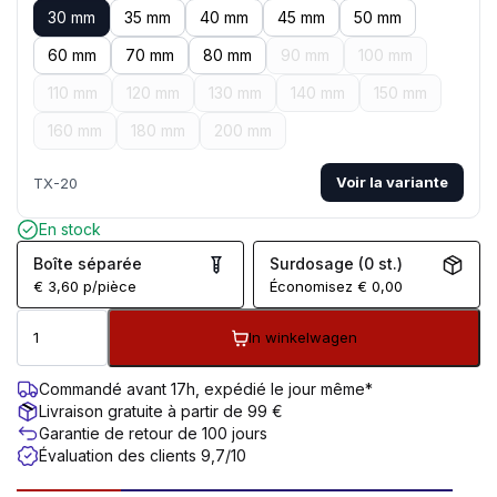
30 mm
35 mm
40 mm
45 mm
50 mm
60 mm
70 mm
80 mm
90 mm
100 mm
110 mm
120 mm
130 mm
140 mm
150 mm
160 mm
180 mm
200 mm
Voir la variante
TX-20
En stock
Boîte séparée
Surdosage (0 st.)
€
3,60
p/pièce
Économisez
€
0,00
In winkelwagen
Commandé avant 17h, expédié le jour même*
Livraison gratuite à partir de 99 €
Garantie de retour de 100 jours
Évaluation des clients 9,7/10