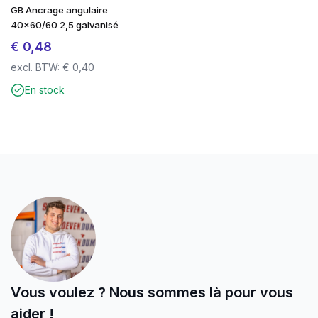
GB Ancrage angulaire
transparente, évitant ainsi l’utilisation de plastique dans
40×60/60 2,5 galvanisé
le tri des déchets.
€
0,48
Recherchez la qualité au meilleur prix sur
excl. BTW:
€
0,40
screwdump.co.uk et jetez un coup d’œil à notre page
En stock
instragram.
Vous voulez ? Nous sommes là pour vous
aider !