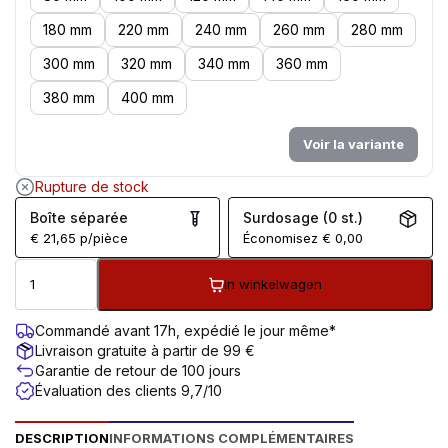
180 mm
220 mm
240 mm
260 mm
280 mm
300 mm
320 mm
340 mm
360 mm
380 mm
400 mm
Voir la variante
Rupture de stock
Boîte séparée
Surdosage (0 st.)
€
21,65
p/pièce
Économisez
€
0,00
In winkelwagen
Commandé avant 17h, expédié le jour même*
Livraison gratuite à partir de 99 €
Garantie de retour de 100 jours
Évaluation des clients 9,7/10
DESCRIPTION
INFORMATIONS COMPLÉMENTAIRES