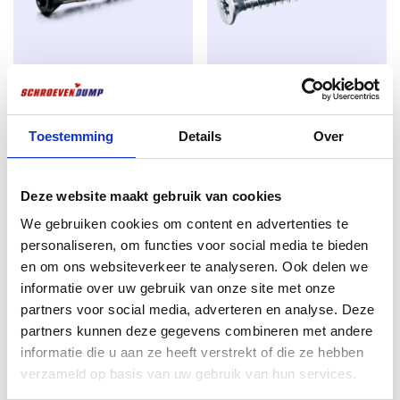
avantages :
Remplacement idéal des boulons filetés en bois
Vis en acier trempé à haute résistance
Large plage de serrage grâce à la grande tête à clapet
Vis sans tête pour terrasse
Schroevendump Vis à bois
Arête de coupe supplémentaire sur la pointe du foret pour
une capacité de perçage accrue
Acier inoxydable noir 410 5.0 x
aggloméré entièrement filetée
Toestemming
Details
Over
Entraînement TX profond pour une transmission optimale
50 200pcs TX-25
4.0 x 40 TX-20 zinguée 200
de la puissance
pièces
Très faible résistance au vissage pour une facilité de
€
12,99
vissage optimale
€
3,58
Deze website maakt gebruik van cookies
excl. BTW:
€
10,74
excl. BTW:
€
2,96
We gebruiken cookies om content en advertenties te
En stock
personaliseren, om functies voor social media te bieden
Rupture de stock
en om ons websiteverkeer te analyseren. Ook delen we
informatie over uw gebruik van onze site met onze
partners voor social media, adverteren en analyse. Deze
partners kunnen deze gegevens combineren met andere
informatie die u aan ze heeft verstrekt of die ze hebben
verzameld op basis van uw gebruik van hun services.