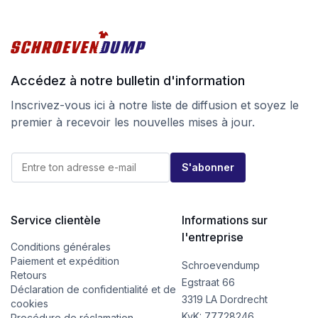
Accédez à notre bulletin d'information
Inscrivez-vous ici à notre liste de diffusion et soyez le
premier à recevoir les nouvelles mises à jour.
E
E
-
S'abonner
-
m
m
a
a
i
i
l
l
Service clientèle
Informations sur
E
*
-
l'entreprise
m
Conditions générales
a
Paiement et expédition
Schroevendump
i
Retours
l
Egstraat 66
Déclaration de confidentialité et de
*
3319 LA Dordrecht
cookies
KvK: 77728246
Procédure de réclamation