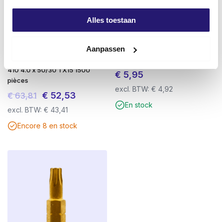
Alles toestaan
Aanpassen
Vis de terrasse à godet
Screwdump Powertix Bruislijm
Advantage en acier inoxydable
Express – 310 ml
410 4.0 x 50/30 TX15 1500
€
5,95
pièces
excl. BTW:
€
4,92
Le
Le
€
52,53
€
63,81
En stock
prix
prix
excl. BTW:
€
43,41
initial
actuel
Encore 8 en stock
était :
est :
€ 63,81.
€ 52,53.