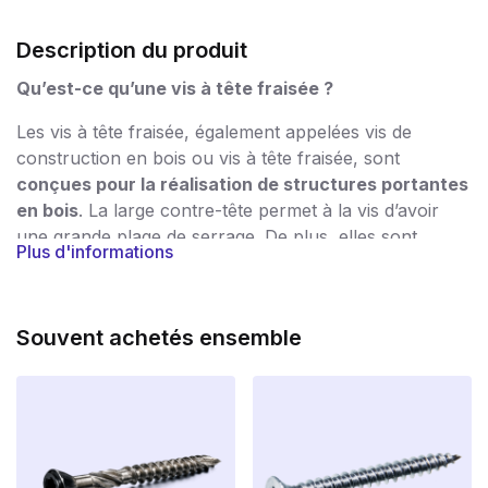
Description du produit
Qu’est-ce qu’une vis à tête fraisée ?
Les vis à tête fraisée, également appelées vis de
construction en bois ou vis à tête fraisée, sont
conçues pour la réalisation de structures portantes
en bois
. La large contre-tête permet à la vis d’avoir
une grande plage de serrage. De plus, elles sont
Plus d'informations
dotées d’un entraînement Torx, ce qui rend
l’assemblage rapide et facile.
Jusqu’où une vis doit-elle pénétrer dans le bois ?
Souvent achetés ensemble
La règle empirique est la suivante :
épaisseur du
matériau x 2,5
. Ainsi, pour une planche de 10 mm,
vous avez besoin d’une vis de 25 mm de long. Si vous
suivez cette règle, vous pouvez au moins être sûr que
votre construction est solidement fixée.