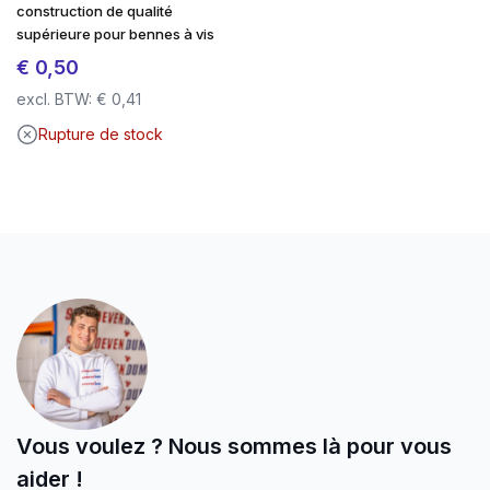
Résistant aux éléments
construction de qualité
supérieure pour bennes à vis
Une qualité professionnelle à un prix équitable
€
0,50
Assemblage facile avec Torx
excl. BTW:
€
0,41
Donnez à votre projet la solidité et l’aspect qu’il
Rupture de stock
mérite.
Commandez dès maintenant les vis de terrasse
Screwdump et constatez par vous-même la
différence !
Vous voulez ? Nous sommes là pour vous
aider !