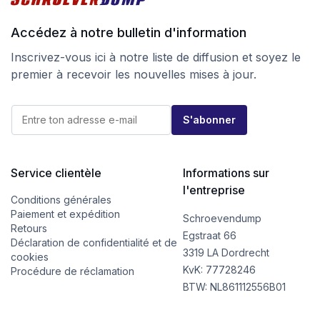
Accédez à notre bulletin d'information
Inscrivez-vous ici à notre liste de diffusion et soyez le
premier à recevoir les nouvelles mises à jour.
E
E
-
S'abonner
-
m
m
a
a
i
i
l
l
Service clientèle
Informations sur
E
*
-
l'entreprise
m
Conditions générales
a
Paiement et expédition
Schroevendump
i
Retours
l
Egstraat 66
Déclaration de confidentialité et de
E
3319 LA Dordrecht
cookies
-
KvK: 77728246
m
Procédure de réclamation
a
BTW: NL861112556B01
i
l