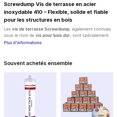
Screwdump Vis de terrasse en acier
inoxydable 410 – Flexible, solide et fiable
pour les structures en bois
Les
vis de terrasse Screwdump
, également connues
sous le nom de
vis pour bois dur
, sont spécialement
conçues pour la fixation solide de
bois dur
lors de la
Plus d'informations
construction de
terrasses
, de
planches de rive
, de
balustrades
et d’
échafaudages
. Idéal pour les
professionnels et les bricoleurs qui ne veulent
Souvent achetés ensemble
travailler qu’avec de la qualité.
Qu’est-ce qui rend les vis de terrasse
Screwdump uniques ?
Ces vis sont fabriquées en
acier inoxydable AISI 410
de haute qualité.
Cet alliage spécialement sélectionné
est légèrement plus souple que l’acier inoxydable
traditionnel, ce qui constitue un grand avantage :
aucun risque de rupture
, même en cas de sollicitation