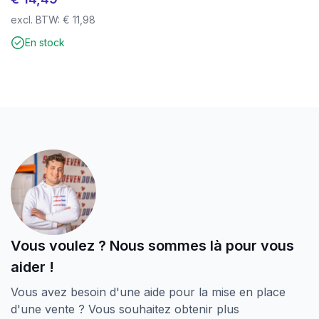
Résistant aux éléments
excl. BTW:
€
11,98
Une qualité professionnelle à un prix équitable
En stock
Assemblage facile avec Torx
Donnez à votre projet la solidité et l’aspect qu’il
mérite.
Commandez dès maintenant les vis de terrasse
Screwdump et constatez par vous-même la
différence !
Vous voulez ? Nous sommes là pour vous
aider !
Vous avez besoin d'une aide pour la mise en place
d'une vente ? Vous souhaitez obtenir plus