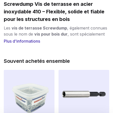
Screwdump Vis de terrasse en acier
inoxydable 410 – Flexible, solide et fiable
pour les structures en bois
Les
vis de terrasse Screwdump
, également connues
sous le nom de
vis pour bois dur
, sont spécialement
conçues pour la fixation solide de
bois dur
lors de la
Plus d'informations
construction de
terrasses
, de
planches de rive
, de
balustrades
et d’
échafaudages
. Idéal pour les
professionnels et les bricoleurs qui ne veulent
Souvent achetés ensemble
travailler qu’avec de la qualité.
Qu’est-ce qui rend les vis de terrasse
Screwdump uniques ?
Ces vis sont fabriquées en
acier inoxydable AISI 410
de haute qualité.
Cet alliage spécialement sélectionné
est légèrement plus souple que l’acier inoxydable
traditionnel, ce qui constitue un grand avantage :
aucun risque de rupture
, même en cas de sollicitation