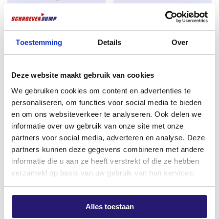
intensive. Alors que les vis plus dures peuvent se
fissurer, celles-ci se plient avec le bois de manière
Avantage godet vis de terrasse
Porte-embout Screwdump avec
contrôlée – idéal pour les applications soumises à une
acier inoxydable 410 5.0 x
anneau intérieur magnétique
Toestemming
Details
Over
action naturelle ou à des fluctuations de température.
50/30 TX25 1000 pièces
60mm
Le
Le
€
56,05
€
2,15
€
62,68
Les avantages techniques en un coup d’œil
:
prix
prix
Deze website maakt gebruik van cookies
excl. BTW:
€
46,32
excl. BTW:
€
1,78
initial
actuel
Matériau :
acier inoxydable AISI 410 – solide et
We gebruiken cookies om content en advertenties te
Rupture de stock
Rupture de stock
flexible
était :
est :
personaliseren, om functies voor social media te bieden
en om ons websiteverkeer te analyseren. Ook delen we
€ 62,68.
€ 56,05.
Prédécoupé :
visser sans fendre – le pré-
informatie over uw gebruik van onze site met onze
perçage n’est généralement pas nécessaire
partners voor social media, adverteren en analyse. Deze
partners kunnen deze gegevens combineren met andere
Nervures de la tige :
moins de pression sur le
informatie die u aan ze heeft verstrekt of die ze hebben
bois et la vis – plus longue durée de vie de
verzameld op basis van uw gebruik van hun services.
l’assemblage
Entraînement Torx (TX) :
Meilleure prise en
main de l’outil, moins de glissement ou de torsion.
Alles toestaan