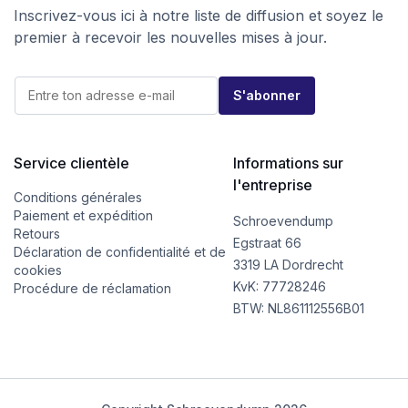
Inscrivez-vous ici à notre liste de diffusion et soyez le
premier à recevoir les nouvelles mises à jour.
E
E
-
S'abonner
-
m
m
a
a
i
i
l
l
Service clientèle
Informations sur
*
*
E
l'entreprise
-
Conditions générales
m
Paiement et expédition
Schroevendump
a
Retours
i
Egstraat 66
Déclaration de confidentialité et de
l
3319 LA Dordrecht
cookies
KvK: 77728246
Procédure de réclamation
BTW: NL861112556B01