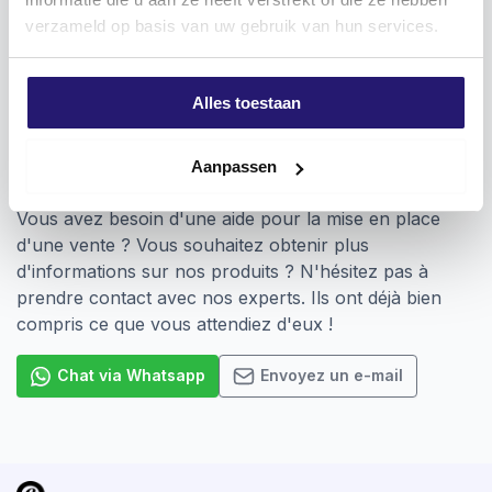
verzameld op basis van uw gebruik van hun services.
Application
Vissage d’éléments de fixation dotés d’un raccord
Pozidriv
Alles toestaan
Vous voulez ? Nous sommes là pour vous
Aanpassen
aider !
Vous avez besoin d'une aide pour la mise en place
d'une vente ? Vous souhaitez obtenir plus
d'informations sur nos produits ? N'hésitez pas à
prendre contact avec nos experts. Ils ont déjà bien
compris ce que vous attendiez d'eux !
Chat via Whatsapp
Envoyez un e-mail