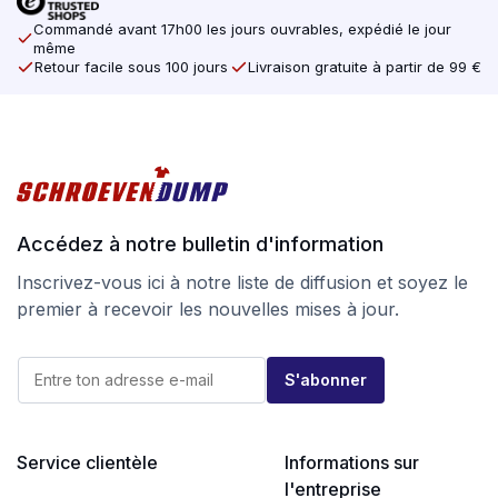
Commandé avant 17h00 les jours ouvrables, expédié le jour
même
Retour facile sous 100 jours
Livraison gratuite à partir de 99 €
Accédez à notre bulletin d'information
Inscrivez-vous ici à notre liste de diffusion et soyez le
premier à recevoir les nouvelles mises à jour.
E
E
-
S'abonner
-
m
m
a
a
i
i
l
l
Service clientèle
Informations sur
*
*
*
l'entreprise