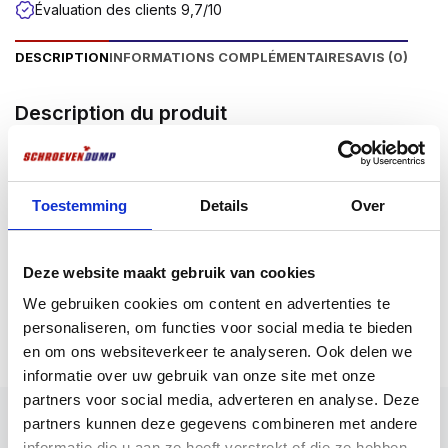
Évaluation des clients 9,7/10
DESCRIPTION
INFORMATIONS COMPLÉMENTAIRES
AVIS (0)
Description du produit
Embouts pour visser, par exemple, les vis à panneaux
d’aggloméré Screwdump ou d’autres éléments de
fixation dotés d’un raccord Pozidriv. Disponibles en 3
Toestemming
Details
Over
raccords Pozidriv, à savoir PZ1, PZ2 et PZ3. Pour
différentes applications de vissage, les embouts sont
disponibles en différentes longueurs, à savoir 25 et 50
Deze website maakt gebruik van cookies
mm de long. Pour une qualité supérieure absolue,
Plus d'informations
We gebruiken cookies om content en advertenties te
choisissez les embouts en titane Schroevendump avec
personaliseren, om functies voor social media te bieden
un revêtement en titane. Ces embouts dorés sont
en om ons websiteverkeer te analyseren. Ook delen we
extrêmement durables et offrent une excellente prise
informatie over uw gebruik van onze site met onze
dans la tête de la vis.
partners voor social media, adverteren en analyse. Deze
Le raccord de tournevis de tous les embouts
partners kunnen deze gegevens combineren met andere
Screwdump est un hexagone de ¼”.
informatie die u aan ze heeft verstrekt of die ze hebben