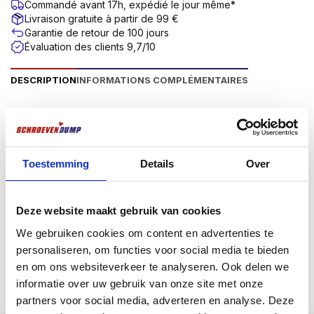
Commandé avant 17h, expédié le jour même*
Livraison gratuite à partir de 99 €
Garantie de retour de 100 jours
Évaluation des clients 9,7/10
DESCRIPTION
INFORMATIONS COMPLÉMENTAIRES
Description du produit
Vis à panneaux d’aggloméré en acier inoxydable
Toestemming
Details
Over
Screwdump Vis pour panneaux d’aggloméré en acier
inoxydable A2 peuvent être utilisées à l’intérieur
comme à l’extérieur et ont un entraînement Torx (TX).
Deze website maakt gebruik van cookies
Les avantages de l’entraînement Torx sont un meilleur
We gebruiken cookies om content en advertenties te
transfert de puissance entre l’outil et la vis, et un
Plus d'informations
personaliseren, om functies voor social media te bieden
risque moindre d’éjection de l’outil de la vis. Cela facilite
en om ons websiteverkeer te analyseren. Ook delen we
le montage.
informatie over uw gebruik van onze site met onze
Utilisez de préférence des embouts Screwdump pour
partners voor social media, adverteren en analyse. Deze
un assemblage optimal. Les vis Screwdump sont