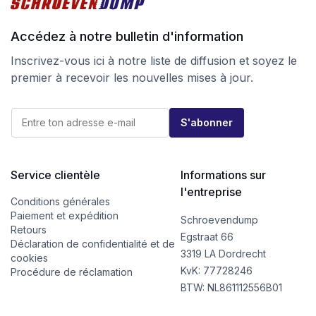
Accédez à notre bulletin d'information
Inscrivez-vous ici à notre liste de diffusion et soyez le
premier à recevoir les nouvelles mises à jour.
*
E
E
S'abonner
-
-
m
m
a
a
i
i
l
Service clientèle
Informations sur
l
*
E
l'entreprise
-
Conditions générales
m
Paiement et expédition
Schroevendump
a
Retours
i
Egstraat 66
Déclaration de confidentialité et de
l
3319 LA Dordrecht
cookies
KvK: 77728246
Procédure de réclamation
BTW: NL861112556B01