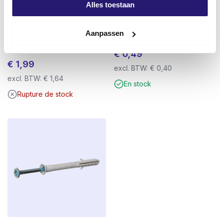
Alles toestaan
Aanpassen
Vis de vidange TX-25 25mm
GB cale, plastique 100x45x18
titane
€
0,49
€
1,99
excl. BTW:
€
0,40
excl. BTW:
€
1,64
En stock
Rupture de stock