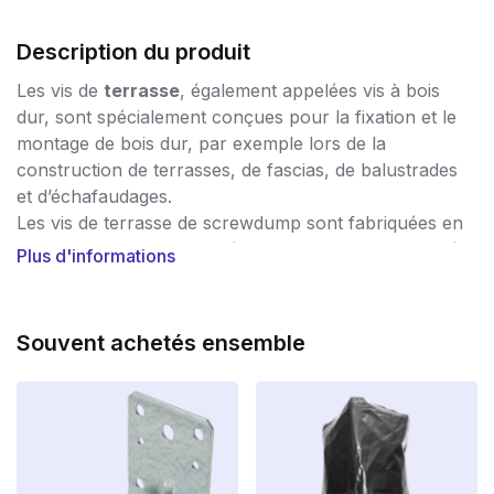
Description du produit
Les vis de
terrasse
, également appelées vis à bois
dur, sont spécialement conçues pour la fixation et le
montage de bois dur, par exemple lors de la
construction de terrasses, de fascias, de balustrades
et d’échafaudages.
Les vis de terrasse de screwdump sont fabriquées en
acier inoxydable de qualité A410. Il s’agit de la qualité
Plus d'informations
d’acier la plus fiable en matière d’acier inoxydable.
L’acier inoxydable de qualité inférieure ne peut
souvent pas faire face à l’action et à la capacité de
Souvent achetés ensemble
charge des terrasses en bois. Ne lésinez pas sur les
vis pour votre terrasse ! Optez pour la qualité et
choisissez les vis pour bois dur en acier inoxydable
A410 de SCHROEVENDUMP !
Le point de pré-coupe spécial permet de travailler les
vis
sans
pré-perçage.