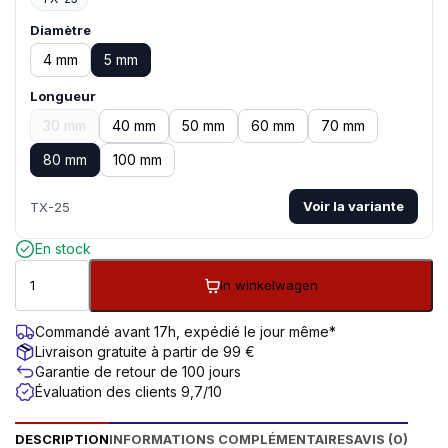
Diamètre
4 mm
5 mm
Longueur
30 mm
40 mm
50 mm
60 mm
70 mm
80 mm
100 mm
Voir la variante
TX-25
En stock
In winkelwagen
Commandé avant 17h, expédié le jour même*
Livraison gratuite à partir de 99 €
Garantie de retour de 100 jours
Évaluation des clients 9,7/10
DESCRIPTION
INFORMATIONS COMPLÉMENTAIRES
AVIS (0)