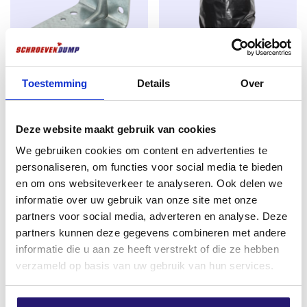
Sous la tête de la vis se trouvent des nervures
spéciales qui percent le trou dans la lame de terrasse,
pour éviter une trop grande tension sur la vis. Les vis
de terrasse Screwdump ont un entraînement Torx
(TX). Les avantages de l’entraînement Torx sont un
GB Ancrage d’angle avec
Toestemming
Details
Sacs à gravats et à déchets de
Over
meilleur transfert de puissance entre l’outil et la vis, et
rebord 70×70/57×2.0
construction de qualité
un risque moindre d’éjection de l’outil de la vis. Cela
sendzimir galvanisé
supérieure pour bennes à vis
facilite le montage.
Deze website maakt gebruik van cookies
€
0,89
€
0,50
We gebruiken cookies om content en advertenties te
excl. BTW:
€
0,74
excl. BTW:
€
0,41
personaliseren, om functies voor social media te bieden
En stock
En stock
en om ons websiteverkeer te analyseren. Ook delen we
informatie over uw gebruik van onze site met onze
partners voor social media, adverteren en analyse. Deze
partners kunnen deze gegevens combineren met andere
informatie die u aan ze heeft verstrekt of die ze hebben
verzameld op basis van uw gebruik van hun services.