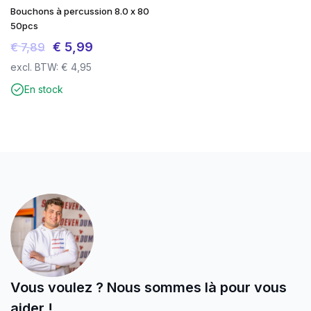
Bouchons à percussion 8.0 x 80
50pcs
Le
Le
€
5,99
€
7,89
prix
prix
excl. BTW:
€
4,95
initial
actuel
En stock
était :
est :
€ 7,89.
€ 5,99.
Vous voulez ? Nous sommes là pour vous
aider !