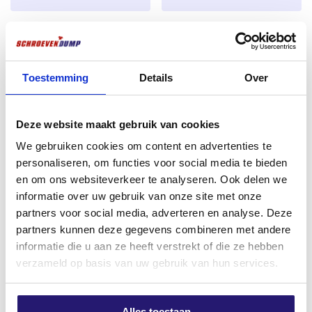
éclats.
Seau à bénéfices Couvercle de
Vis de vidange TX-15 25mm
Filet :
Filet partiel avec nervures sur la tige pour
pot/vis de sol Noir 4.0 x 60
titane
une prise optimale et une manipulation aisée.
1000pcs TX-15 – acier
€
1,99
inoxydable 410
Pointe de coupe :
Pointe acérée pour un
Toestemming
Details
Over
excl. BTW:
€
1,64
Le
Le
€
40,46
€
51,45
retournement sans effort et sans fendre le bois.
Rupture de stock
prix
prix
excl. BTW:
€
33,44
Entraînement :
l’engagement Torx empêche la
Deze website maakt gebruik van cookies
initial
actuel
En stock
rotation et offre un contrôle maximal.
We gebruiken cookies om content en advertenties te
était :
est :
personaliseren, om functies voor social media te bieden
Applications :
€ 51,45.
€ 40,46.
en om ons websiteverkeer te analyseren. Ook delen we
Convient pour :
informatie over uw gebruik van onze site met onze
partners voor social media, adverteren en analyse. Deze
Planches de terrasse
partners kunnen deze gegevens combineren met andere
Panneaux de clôture
informatie die u aan ze heeft verstrekt of die ze hebben
verzameld op basis van uw gebruik van hun services.
Revêtement de façade
Abris et maisons d’été
Alles toestaan