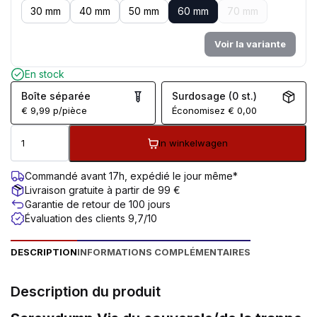
30 mm
40 mm
50 mm
60 mm
70 mm
Voir la variante
En stock
Boîte séparée
Surdosage (0 st.)
€
9,99
p/pièce
Économisez
€
0,00
In winkelwagen
Commandé avant 17h, expédié le jour même*
Livraison gratuite à partir de 99 €
Garantie de retour de 100 jours
Évaluation des clients 9,7/10
DESCRIPTION
INFORMATIONS COMPLÉMENTAIRES
Description du produit