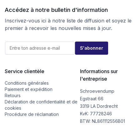
Accédez à notre bulletin d'information
Inscrivez-vous ici à notre liste de diffusion et soyez le
premier à recevoir les nouvelles mises à jour.
*
E
*
S'abonner
-
*
m
a
i
l
Service clientèle
Informations sur
*
l'entreprise
Conditions générales
Paiement et expédition
Schroevendump
Retours
Egstraat 66
Déclaration de confidentialité et de
3319 LA Dordrecht
cookies
KvK: 77728246
Procédure de réclamation
BTW: NL861112556B01