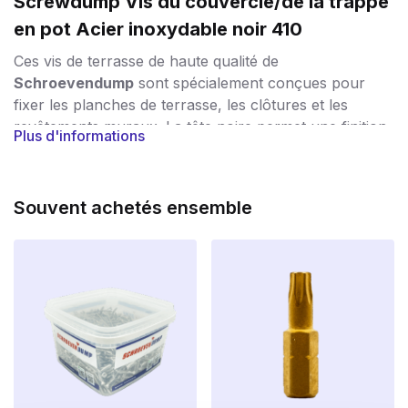
Screwdump Vis du couvercle/de la trappe
en pot Acier inoxydable noir 410
Ces vis de terrasse de haute qualité de
Schroevendump
sont spécialement conçues pour
fixer les planches de terrasse, les clôtures et les
revêtements muraux. La tête noire permet une finition
Plus d'informations
soignée et discrète, en particulier sur les bois foncés.
Caractéristiques principales :
Souvent achetés ensemble
Matériau :
Fabriqué en acier inoxydable trempé
(SS 410) pour une résistance et une durabilité
accrues.
Revêtement noir :
Le revêtement noir
(RAL9005) assure une finition propre et une
protection supplémentaire contre la corrosion.
Forme de la tête :
Petite tête de lentille avec des
nervures de fraisage pour un beau fraisage sans