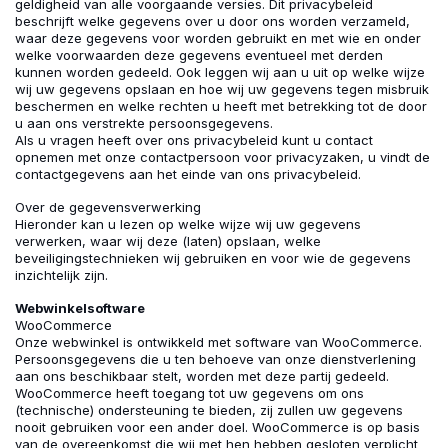
geldigheid van alle voorgaande versies. Dit privacybeleid
beschrijft welke gegevens over u door ons worden verzameld,
waar deze gegevens voor worden gebruikt en met wie en onder
welke voorwaarden deze gegevens eventueel met derden
kunnen worden gedeeld. Ook leggen wij aan u uit op welke wijze
wij uw gegevens opslaan en hoe wij uw gegevens tegen misbruik
beschermen en welke rechten u heeft met betrekking tot de door
u aan ons verstrekte persoonsgegevens.
Als u vragen heeft over ons privacybeleid kunt u contact
opnemen met onze contactpersoon voor privacyzaken, u vindt de
contactgegevens aan het einde van ons privacybeleid.
Over de gegevensverwerking
Hieronder kan u lezen op welke wijze wij uw gegevens
verwerken, waar wij deze (laten) opslaan, welke
beveiligingstechnieken wij gebruiken en voor wie de gegevens
inzichtelijk zijn.
Webwinkelsoftware
WooCommerce
Onze webwinkel is ontwikkeld met software van WooCommerce.
Persoonsgegevens die u ten behoeve van onze dienstverlening
aan ons beschikbaar stelt, worden met deze partij gedeeld.
WooCommerce heeft toegang tot uw gegevens om ons
(technische) ondersteuning te bieden, zij zullen uw gegevens
nooit gebruiken voor een ander doel. WooCommerce is op basis
van de overeenkomst die wij met hen hebben gesloten verplicht