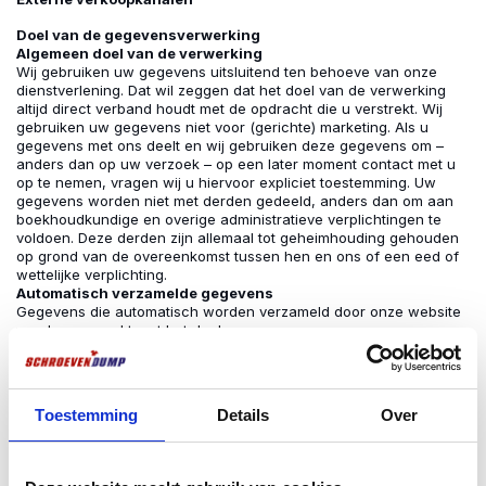
Doel van de gegevensverwerking
Algemeen doel van de verwerking
Wij gebruiken uw gegevens uitsluitend ten behoeve van onze
dienstverlening. Dat wil zeggen dat het doel van de verwerking
altijd direct verband houdt met de opdracht die u verstrekt. Wij
gebruiken uw gegevens niet voor (gerichte) marketing. Als u
gegevens met ons deelt en wij gebruiken deze gegevens om –
anders dan op uw verzoek – op een later moment contact met u
op te nemen, vragen wij u hiervoor expliciet toestemming. Uw
gegevens worden niet met derden gedeeld, anders dan om aan
boekhoudkundige en overige administratieve verplichtingen te
voldoen. Deze derden zijn allemaal tot geheimhouding gehouden
op grond van de overeenkomst tussen hen en ons of een eed of
wettelijke verplichting.
Automatisch verzamelde gegevens
Gegevens die automatisch worden verzameld door onze website
worden verwerkt met het doel onze
dienstverlening verder te verbeteren. Deze gegevens
(bijvoorbeeld uw IP-adres, webbrowser en
besturingssysteem) zijn geen persoonsgegevens.
Medewerking aan fiscaal en strafrechtelijk onderzoek
Toestemming
Details
Over
In voorkomende gevallen kan schroevendump op grond van een
wettelijke verplichting worden gehouden tot het delen van uw
gegevens in verband met fiscaal of strafrechtelijk onderzoek van
overheidswege. In een dergelijk geval zijn wij gedwongen uw