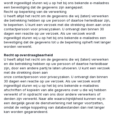
wordt ingewilligd sturen wij u op het bij ons bekende e-mailadres
een bevestiging dat de gegevens zijn aangepast.
Recht op beperking van de verwerking
U heeft altijd het recht om de gegevens die wij (laten) verwerken
die betrekking hebben op uw persoon of daartoe herleidbaar zijn,
te beperken. U kunt een verzoek met die strekking doen aan onze
contactpersoon voor privacyzaken. U ontvangt dan binnen 30
dagen een reactie op uw verzoek. Als uw verzoek wordt
ingewilligd sturen wij u op het bij ons bekende e-mailadres een
bevestiging dat de gegevens tot u de beperking opheft niet langer
worden verwerkt.
Recht op overdraagbaarheid
U heeft altijd het recht om de gegevens die wij (laten) verwerken
en die betrekking hebben op uw persoon of daartoe herleidbaar
zijn, door een andere partij te laten uitvoeren. U kunt een verzoek
met die strekking doen aan
onze contactpersoon voor privacyzaken. U ontvangt dan binnen
30 dagen een reactie op uw verzoek. Als uw verzoek wordt
ingewilligd sturen wij u op het bij ons bekende e-mailadres
afschriften of kopieën van alle gegevens over u die wij hebben
verwerkt of in opdracht van ons door andere verwerkers of
derden zijn verwerkt. Naar alle waarschijnlijkheid kunnen wij in
een dergelijk geval de dienstverlening niet langer voortzetten,
omdat de veilige koppeling van databestanden dan niet langer
kan worden gegarandeerd.