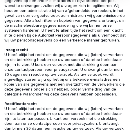
gegevens op een ander e-mailadres of bijvoorbeeld per post
wenst te ontvangen, zullen wij u vragen zich te legitimeren. Wij
houden een administratie bij van afgehandelde verzoeken, in het
geval van een vergeetverzoek administreren wij geanonimiseerde
gegevens. Alle afschriften en kopieën van gegevens ontvangt u in
de machineleesbare gegevensindeling die wij binnen onze
systemen hanteren. U heeft te allen tijde het recht om een klacht
in te dienen bij de Autoriteit Persoonsgegevens als u vermoedt dat
wij uw persoonsgegevens op een verkeerde manier gebruiken.
Inzagerecht
U heeft altijd het recht om de gegevens die wij (laten) verwerken
en die betrekking hebben op uw persoon of daartoe herleidbaar
zijn, in te zien. U kunt een verzoek met die strekking doen aan
onze contactpersoon voor privacyzaken. U ontvangt dan binnen
30 dagen een reactie op uw verzoek. Als uw verzoek wordt
ingewilligd sturen wij u op het bij ons bekende e-mailadres een
kopie van alle gegevens met een overzicht van de verwerkers die
deze gegevens onder zich hebben, onder vermelding van de
categorie waaronder wij deze gegevens hebben opgeslagen.
Rectificatierecht
U heeft altijd het recht om de gegevens die wij (laten) verwerken
en die betrekking hebben op uw persoon of daartoe herleidbaar
zijn, te laten aanpassen. U kunt een verzoek met die strekking
doen aan onze contactpersoon voor privacyzaken. U ontvangt
dan binnen 30 dagen een reactie op uw verzoek. Als uw verzoek