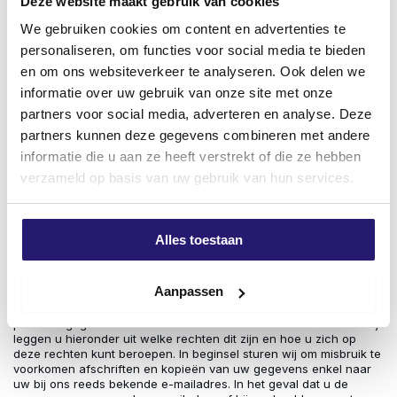
Deze website maakt gebruik van cookies
gegevens te delen, maar wij zullen ons binnen de mogelijkheden
die de wet ons biedt daartegen verzetten.
We gebruiken cookies om content en advertenties te
Bewaartermijnen
personaliseren, om functies voor social media te bieden
Wij bewaren uw gegevens zolang u cliënt van ons bent. Dit
betekent dat wij uw klantprofiel bewaren totdat u aangeeft dat u
en om ons websiteverkeer te analyseren. Ook delen we
niet langer van onze diensten gebruik wenst te maken. Als u dit bij
informatie over uw gebruik van onze site met onze
ons aangeeft zullen wij dit tevens opvatten als een
vergeetverzoek. Dit betekent ook dat we uw gegevens niet langer
partners voor social media, adverteren en analyse. Deze
dan twee jaar bewaren vanaf het laatste contactmoment of
partners kunnen deze gegevens combineren met andere
transactie, tenzij daarvoor een wettelijke rechtvaardigingsgrond
informatie die u aan ze heeft verstrekt of die ze hebben
ten grondslag ligt. Op grond van toepasselijke administratieve
verplichtingen dienen wij facturen met uw (persoons)gegevens te
verzameld op basis van uw gebruik van hun services.
bewaren, deze gegevens zullen wij dus voor zolang de
toepasselijke termijn loopt bewaren.
Medewerkers hebben echter geen toegang meer tot uw
cliëntprofiel en documenten die wij naar aanleiding van uw
Alles toestaan
opdracht hebben vervaardigd.
Uw rechten
Aanpassen
Op grond van de geldende Nederlandse en Europese wetgeving
heeft u als betrokkene bepaalde rechten met betrekking tot de
persoonsgegevens die door of namens ons worden verwerkt. Wij
leggen u hieronder uit welke rechten dit zijn en hoe u zich op
deze rechten kunt beroepen. In beginsel sturen wij om misbruik te
voorkomen afschriften en kopieën van uw gegevens enkel naar
uw bij ons reeds bekende e-mailadres. In het geval dat u de