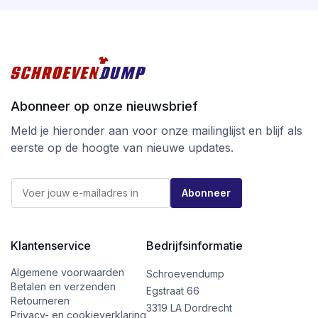
Abonneer op onze nieuwsbrief
Meld je hieronder aan voor onze mailinglijst en blijf als
eerste op de hoogte van nieuwe updates.
*
E
*
Abonneer
-
E
m
-
a
m
i
a
l
Klantenservice
Bedrijfsinformatie
i
*
l
Algemene voorwaarden
Schroevendump
Betalen en verzenden
Egstraat 66
Retourneren
3319 LA Dordrecht
Privacy- en cookieverklaring